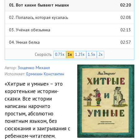
01. Вот какие бывают мышки
02:20
02. Попалась, которая кусалась
02:08
03. Учёная обезьянка
02:13
04. Умная белка
02:57
Скорость
0.75x
1x
1.25x
1.5x
2x
05. Ещё одна умная белка
01:39
06. Интересно придумала
01:49
Автор:
Зощенко Михаил
Исполняет:
Ермихин Константин
07. В гостях у клоуна
02:23
«Хитрые и умные» – это
коротенькие истории-
сказки. Все истории
написаны нарочито
простым, абсолютно
понятным языком, без
сюсюкания и заигрывания с
ребенком-читателем.