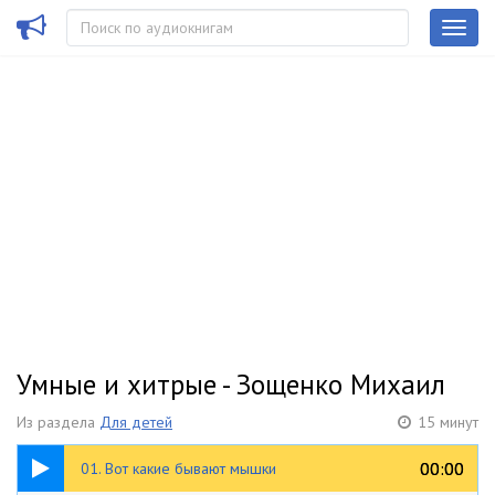
Умные и хитрые - Зощенко Михаил
Из раздела
Для детей
15 минут
02:20
00:00
00:00
01. Вот какие бывают мышки