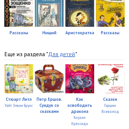
Рассказы
Нищий
Аристократка
Рассказы
Еще из раздела "
Для детей
"
Стюарт Литл
Петр Ершов.
Как
Сказки
Сундук со
освободить
Уайт Элвин Брукс
Гаршин
сказками
дракона
Всеволод
Коуэлл
Крессида