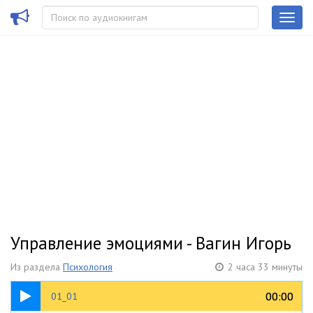
Управление эмоциями - Вагин Игорь
Из раздела
Психология
2 часа 33 минуты
02:33
00:00
00:00
01_01