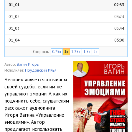
01_01
02:33
01_02
03:23
01_03
03:44
01_04
05:00
Скорость
0.75x
1x
1.25x
1.5x
2x
02_01
03:53
02_02
03:57
Автор:
Вагин Игорь
Исполняет:
Прудовский Илья
02_03
03:17
Человек является хозяином
своей судьбы, если им не
02_04
03:31
управляют эмоции. А как их
02_05
02:53
подчинить себе, слушателям
расскажет аудиокнига
03_01
03:19
Игоря Вагина «Управление
эмоциями». Автор
03_02
02:41
предлагает использовать