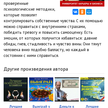
03_03
03:26
проверенные
психологические методики,
04_01
04:18
которые позволят
контролировать собственные чувства. С их помощью
04_02
02:27
можно справиться с внутренними страхами,
05_01
02:06
победить тревогу и повысить самооценку. Есть
эмоции, от которых получится избавиться: давние
05_02
03:08
обиды, гнев, стыдливость и чувство вины. Они тянут
человека вниз подобно балласту, но каждый в
05_03
02:46
состоянии с ними справиться.
05_04
03:16
Другие произведения автора
05_05
04:12
05_06
02:46
06_01
03:02
06_02
03:25
Лучшие
Выиграй у
Деньги к
Лучшие