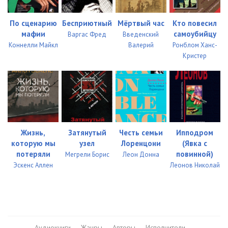
06_01_Fuentes_V_lesnoy_glushi
07:59
06_02_Fuentes_V_lesnoy_glushi
08:40
По сценарию
Бесприютный
Мёртвый час
Кто повесил
мафии
самоубийцу
Варгас Фред
Введенский
07_00_Fuentes_V_lesnoy_glushi
07:56
Коннелли Майкл
Валерий
Ронблом Ханс-
Кристер
08_01_Fuentes_V_lesnoy_glushi
12:09
08_02_Fuentes_V_lesnoy_glushi
09:57
09_01_Fuentes_V_lesnoy_glushi
07:59
09_02_Fuentes_V_lesnoy_glushi
08:52
Жизнь,
Затянутый
Честь семьи
Ипподром
10_01_Fuentes_V_lesnoy_glushi
12:30
которую мы
узел
Лоренцони
(Явка с
потеряли
повинной)
Мегрели Борис
Леон Донна
10_02_Fuentes_V_lesnoy_glushi
11:30
Эскенс Аллен
Леонов Николай
10_03_Fuentes_V_lesnoy_glushi
08:22
11_01_Fuentes_V_lesnoy_glushi
11:08
11_02_Fuentes_V_lesnoy_glushi
10:55
Аудиокниги
Жанры
Авторы
Исполнители