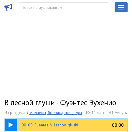
В лесной глуши - Фуэнтес Эухенио
Из раздела
Детективы, боевики, триллеры
11 часов 43 минуты
00:24
00:00
00:00
00_00_Fuentes_V_lesnoy_glushi