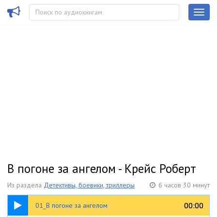
В погоне за ангелом - Крейс Роберт
Из раздела
Детективы, боевики, триллеры
6 часов 30 минут
10:03
00:00
00:00
01_В погоне за ангелом