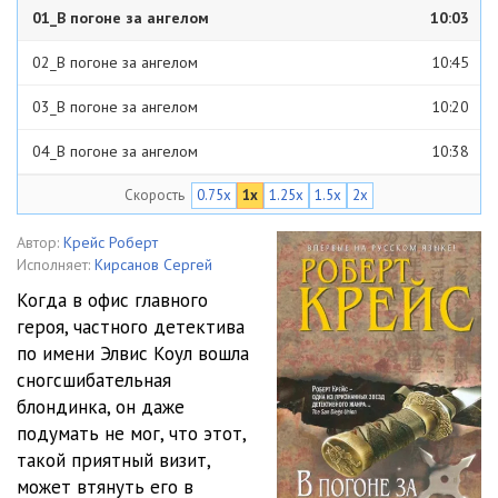
01_В погоне за ангелом
10:03
02_В погоне за ангелом
10:45
03_В погоне за ангелом
10:20
04_В погоне за ангелом
10:38
Скорость
0.75x
1x
1.25x
1.5x
2x
05_В погоне за ангелом
10:18
06_В погоне за ангелом
10:26
Автор:
Крейс Роберт
Исполняет:
Кирсанов Сергей
07_В погоне за ангелом
10:03
Когда в офис главного
героя, частного детектива
08_В погоне за ангелом
11:27
по имени Элвис Коул вошла
09_В погоне за ангелом
11:26
сногсшибательная
блондинка, он даже
10_В погоне за ангелом
10:44
подумать не мог, что этот,
такой приятный визит,
11_В погоне за ангелом
10:36
может втянуть его в