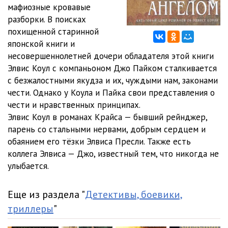
12_В погоне за ангелом
10:09
мафиозные кровавые
разборки. В поисках
13_В погоне за ангелом
10:08
похищенной старинной
японской книги и
14_В погоне за ангелом
10:42
несовершеннолетней дочери обладателя этой книги
15_В погоне за ангелом
11:21
Элвис Коул с компаньоном Джо Пайком сталкивается
с безжалостными якудза и их, чуждыми нам, законами
16_В погоне за ангелом
10:03
чести. Однако у Коула и Пайка свои представления о
чести и нравственных принципах.
17_В погоне за ангелом
10:15
Элвис Коул в романах Крайса — бывший рейнджер,
18_В погоне за ангелом
10:06
парень со стальными нервами, добрым сердцем и
обаянием его тёзки Элвиса Пресли. Также есть
19_В погоне за ангелом
10:13
коллега Элвиса — Джо, известный тем, что никогда не
улыбается.
20_В погоне за ангелом
10:16
21_В погоне за ангелом
10:15
Еще из раздела "
Детективы, боевики,
триллеры
"
22_В погоне за ангелом
10:34