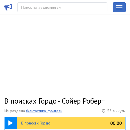
В поисках Гордо - Сойер Роберт
Из раздела
Фантастика, фэнтези
53 минуты
53:31
00:00
00:00
В поисках Гордо