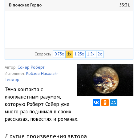
В поисках Гордо
53:31
Скорость
0.75x
1x
1.25x
1.5x
2x
Автор:
Сойер Роберт
Исполняет:
Кобзев Николай-
Теодор
Тема контакта с
инопланетным разумом,
которую Роберт Сойер уже
много раз поднимал в своих
рассказах, повестях и романах.
Другие произведения автора