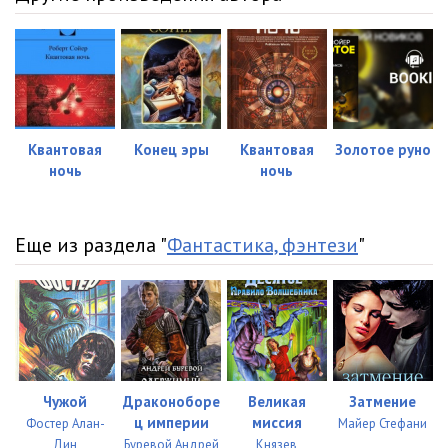
Квантовая
Конец эры
Квантовая
Золотое руно
ночь
ночь
Еще из раздела "
Фантастика, фэнтези
"
Чужой
Драконоборе
Великая
Затмение
ц империи
миссия
Фостер Алан-
Майер Стефани
Дин
Буревой Андрей
Князев