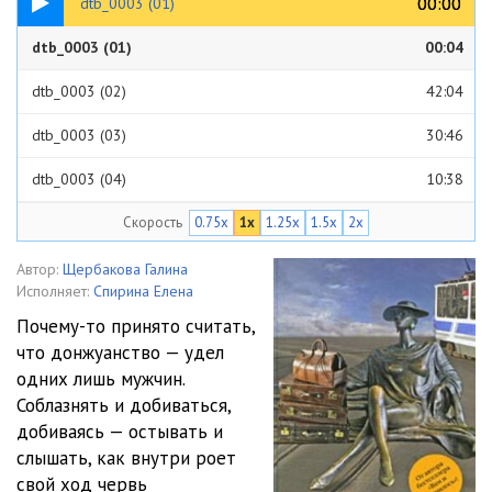
00:00
00:00
dtb_0003 (01)
dtb_0003 (01)
00:04
dtb_0003 (02)
42:04
dtb_0003 (03)
30:46
dtb_0003 (04)
10:38
Скорость
0.75x
1x
1.25x
1.5x
2x
dtb_0003 (05)
09:37
dtb_0003 (06)
12:05
Автор:
Щербакова Галина
Исполняет:
Спирина Елена
dtb_0003 (07)
12:20
Почему-то принято считать,
что донжуанство — удел
dtb_0003 (08)
07:24
одних лишь мужчин.
dtb_0003 (09)
08:55
Соблазнять и добиваться,
добиваясь — остывать и
dtb_0003 (10)
18:15
слышать, как внутри роет
свой ход червь
dtb_0003 (11)
27:32