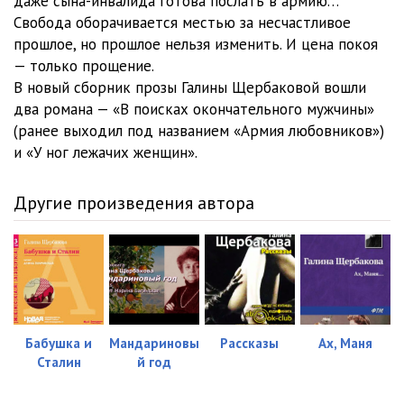
даже сына-инвалида готова послать в армию…
Свобода оборачивается местью за несчастливое
dtb_0003 (23)
16:29
прошлое, но прошлое нельзя изменить. И цена покоя
dtb_0003 (24)
31:49
— только прощение.
В новый сборник прозы Галины Щербаковой вошли
dtb_0003 (25)
09:03
два романа — «В поисках окончательного мужчины»
(ранее выходил под названием «Армия любовников»)
dtb_0003 (26)
17:48
и «У ног лежачих женщин».
dtb_0003 (27)
32:58
Другие произведения автора
dtb_0003 (28)
28:12
dtb_0003 (29)
38:03
dtb_0003 (30)
14:31
dtb_0003 (31)
19:30
Бабушка и
Мандариновы
Рассказы
Ах, Маня
dtb_0003 (32)
22:08
Сталин
й год
dtb_0003 (33)
27:50