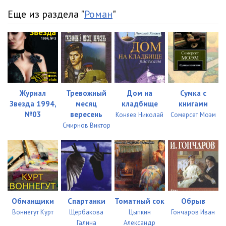
dtb_0003 (34)
08:39
Еще из раздела "
Роман
"
dtb_0003 (35)
24:37
dtb_0003 (36)
36:50
dtb_0003 (37)
46:57
dtb_0003 (38)
24:35
Журнал
Тревожный
Дом на
Сумка с
Звезда 1994,
месяц
кладбище
книгами
dtb_0003 (39)
17:06
№03
вересень
Коняев Николай
Сомерсет Моэм
Смирнов Виктор
dtb_0003 (40)
24:57
dtb_0003 (41)
20:57
dtb_0003 (42)
21:17
dtb_0003 (43)
10:17
Обманщики
Спартанки
Томатный сок
Обрыв
dtb_0003 (44)
18:56
Воннегут Курт
Щербакова
Цыпкин
Гончаров Иван
Галина
Александр