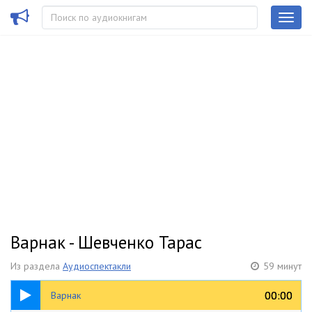
Варнак - Шевченко Тарас
Из раздела
Аудиоспектакли
59 минут
59:16
00:00
00:00
Варнак