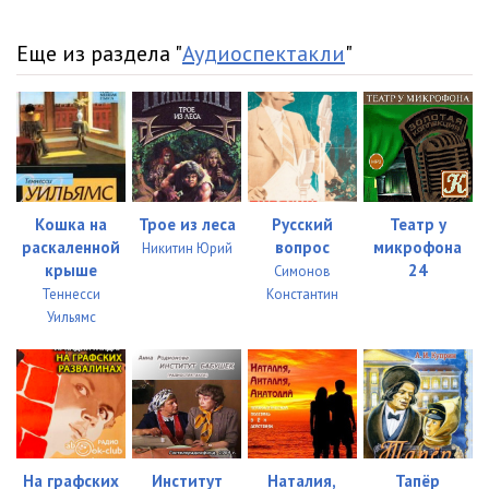
Еще из раздела "
Аудиоспектакли
"
Кошка на
Трое из леса
Русский
Театр у
раскаленной
вопрос
микрофона
Никитин Юрий
крыше
24
Симонов
Теннесси
Константин
Уильямс
На графских
Институт
Наталия,
Тапёр