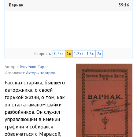
Варнак
59:16
Скорость
0.75x
1x
1.25x
1.5x
2x
Автор:
Шевченко Тарас
Исполняет:
Актеры театров
Рассказ старика, бывшего
каторжника, о своей
горькой жизни, о том, как
он стал атаманом шайки
разбойников. Он служил
управляющим в имении
графини и собирался
обвенчаться с Марысей,