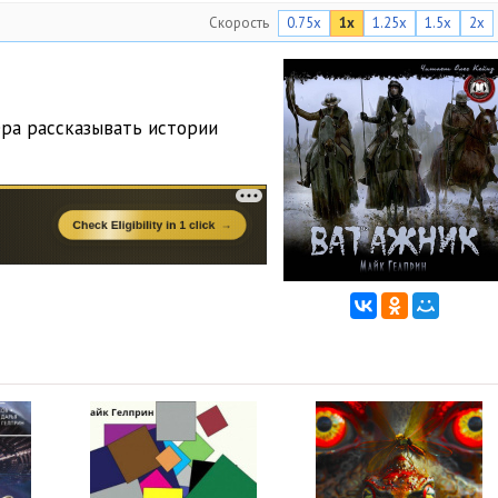
Скорость
0.75x
1x
1.25x
1.5x
2x
ра рассказывать истории