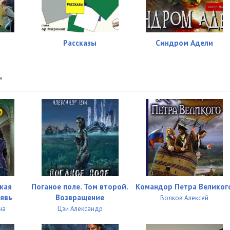
Рассказы
Синдром Адели
"
кая
Поганое поле. Том второй.
Командор Петра Великог
 явь
Возвращение
Волков Алексей
на
Цзи Александр