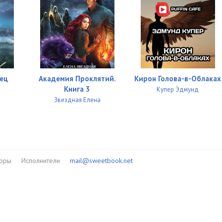
ец
Академия Проклятий.
Кирон Голова-в-Облаках
Книга 3
Купер Эдмунд
Звездная Елена
торы
Исполнители
mail@sweetbook.net