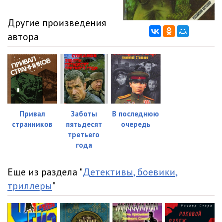
012
05:01
Другие произведения
013
05:03
автора
014
05:02
015
05:06
016
05:02
017
05:02
Привал
Заботы
В последнюю
018
05:01
странников
пятьдесят
очередь
третьего
019
05:01
года
020
05:02
Еще из раздела "
Детективы, боевики,
021
05:04
триллеры
"
022
05:01