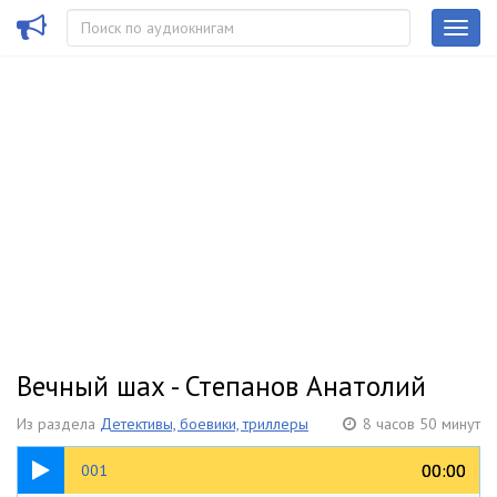
Вечный шах - Степанов Анатолий
Из раздела
Детективы, боевики, триллеры
8 часов 50 минут
05:04
00:00
00:00
001