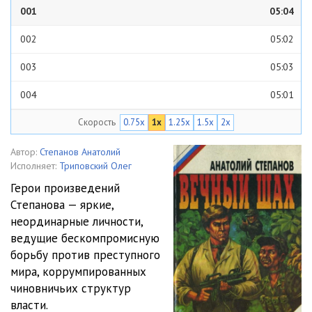
001
05:04
002
05:02
003
05:03
004
05:01
Скорость
0.75x
1x
1.25x
1.5x
2x
005
05:03
006
05:01
Автор:
Степанов Анатолий
Исполняет:
Триповский Олег
007
05:03
Герои произведений
Степанова — яркие,
008
05:02
неординарные личности,
009
05:02
ведущие бескомпромисную
борьбу против преступного
010
05:00
мира, коррумпированных
чиновничьих структур
011
05:03
власти.