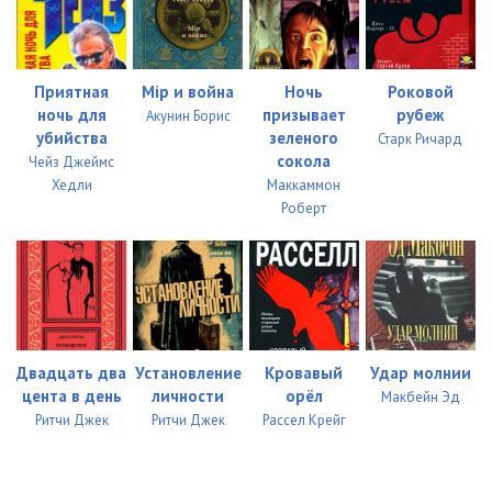
023
05:02
024
05:02
025
05:00
Приятная
Мiр и война
Ночь
Роковой
ночь для
призывает
рубеж
Акунин Борис
026
05:01
убийства
зеленого
Старк Ричард
сокола
Чейз Джеймс
027
05:02
Хедли
Маккаммон
Роберт
028
05:02
029
05:04
030
05:00
031
05:03
Двадцать два
Установление
Кровавый
Удар молнии
цента в день
личности
орёл
032
05:00
Макбейн Эд
Ритчи Джек
Ритчи Джек
Рассел Крейг
033
05:01
034
05:02