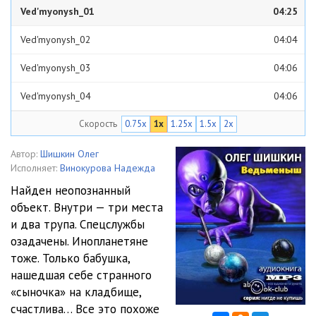
Ved'myonysh_01
04:25
Ved'myonysh_02
04:04
Ved'myonysh_03
04:06
Ved'myonysh_04
04:06
Скорость
0.75x
1x
1.25x
1.5x
2x
Ved'myonysh_05
04:14
Ved'myonysh_06
04:04
Автор:
Шишкин Олег
Исполняет:
Винокурова Надежда
Ved'myonysh_07
04:09
Найден неопознанный
объект. Внутри — три места
Ved'myonysh_08
04:11
и два трупа. Спецслужбы
Ved'myonysh_09
04:02
озадачены. Инопланетяне
тоже. Только бабушка,
Ved'myonysh_10
04:06
нашедшая себе странного
«сыночка» на кладбище,
Ved'myonysh_11
04:02
счастлива… Все это похоже