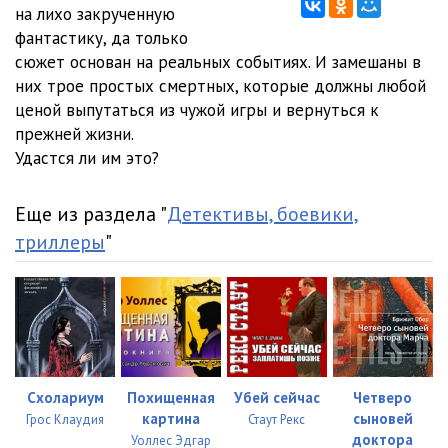
Ved'myonysh_12
04:03
на лихо закрученную
фантастику, да только
Ved'myonysh_13
04:13
сюжет основан на реальных событиях. И замешаны в
них трое простых смертных, которые должны любой
Ved'myonysh_14
04:03
ценой выпутаться из чужой игры и вернуться к
Ved'myonysh_15
04:11
прежней жизни.
Удастся ли им это?
Ved'myonysh_16
04:06
Ved'myonysh_17
04:15
Еще из раздела "
Детективы, боевики,
триллеры
"
Ved'myonysh_18
04:02
Ved'myonysh_19
04:01
Ved'myonysh_20
04:08
Ved'myonysh_21
04:05
Схолариум
Похищенная
Убей сейчас
Четверо
Ved'myonysh_22
04:03
картина
сыновей
Грос Клаудия
Стаут Рекс
доктора
Уоллес Эдгар