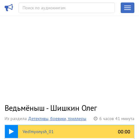
Ведьмёныш - Шишкин Олег
Из раздела
Детективы, боевики, триллеры
6 часов 41 минута
04:25
00:00
00:00
Ved'myonysh_01