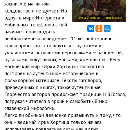
жизни. А о магии или
колдовстве и не думает. Но
12_Vedmino nasledstvo
11:22
вдруг в мире Интернета и
13_Vedmino nasledstvo
10:19
мобильных телефонов с ней
начинает происходить
14_Vedmino nasledstvo
10:38
необъяснимое и неведомое… 11-летней героине
книги предстоит столкнуться с русскими и
15_Vedmino nasledstvo
10:21
украинскими сказочными персонажами — бабой-ягой,
16_Vedmino nasledstvo
14:57
русалками, покутником, мавками, домовиком… Весь
магический мир «Ирки Хортицы» полностью
17_Vedmino nasledstvo
10:42
построен на аутентичном историческом и
фольклорном материале. Тексты заговоров,
18_Vedmino nasledstvo
10:14
приведенных в книгах, также аутентичные.
19_Vedmino nasledstvo
11:07
Творчество авторов продолжает традиции Н.В.Гоголя,
погружая читателя в яркий и самобытный мир
20_Vedmino nasledstvo
10:12
славянской мифологии.
Легко ли обычной девчонке привыкнуть к тому, что
21_Vedmino nasledstvo
10:49
она – ведьма? Ирка Хортица только начала
22_Vedmino nasledstvo
10:45
использовать колдовские силы, как вдруг