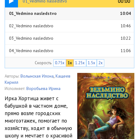
00:00
00:00
01_Vedmino nasledstvo
01_Vedmino nasledstvo
10:04
02_Vedmino nasledstvo
10:46
03_Vedmino nasledstvo
10:22
04_Vedmino nasledstvo
11:06
Скорость
0.75x
1x
1.25x
1.5x
2x
05_Vedmino nasledstvo
10:39
06_Vedmino nasledstvo
10:14
Авторы:
Волынская Илона
,
Кащеев
Кирилл
07_Vedmino nasledstvo
10:48
Исполняет:
Воробьева Ирина
Ирка Хортица живет с
08_Vedmino nasledstvo
10:21
бабушкой в частном доме,
прямо возле городских
09_Vedmino nasledstvo
10:24
многоэтажек, помогает по
10_Vedmino nasledstvo
12:30
хозяйству, ходит в обычную
школу и мечтает о красивой
11_Vedmino nasledstvo
10:16