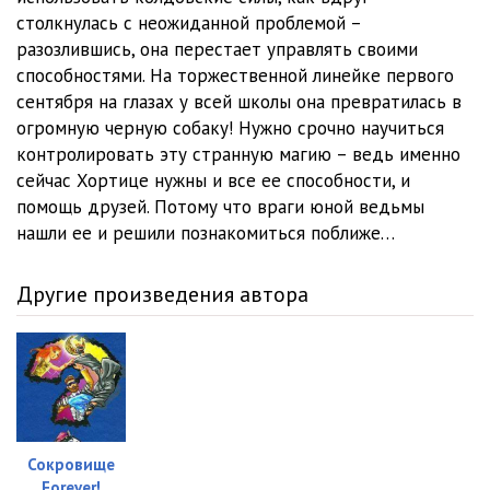
столкнулась с неожиданной проблемой –
23_Vedmino nasledstvo
10:48
разозлившись, она перестает управлять своими
способностями. На торжественной линейке первого
24_Vedmino nasledstvo
10:02
сентября на глазах у всей школы она превратилась в
25_Vedmino nasledstvo
10:20
огромную черную собаку! Нужно срочно научиться
контролировать эту странную магию – ведь именно
26_Vedmino nasledstvo
12:27
сейчас Хортице нужны и все ее способности, и
помощь друзей. Потому что враги юной ведьмы
27_Vedmino nasledstvo
10:41
нашли ее и решили познакомиться поближе…
28_Vedmino nasledstvo
10:16
Другие произведения автора
29_Vedmino nasledstvo
10:58
30_Vedmino nasledstvo
10:06
31_Vedmino nasledstvo
10:53
32_Vedmino nasledstvo
10:20
Сокровище
33_Vedmino nasledstvo
10:07
Forever!