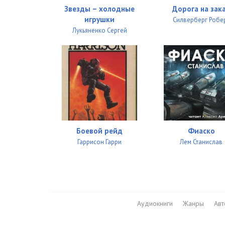
Звезды – холодные
Дорога на зак
игрушки
Силверберг Робе
Лукьяненко Сергей
Боевой рейд
Фиаско
Гаррисон Гарри
Лем Станислав
Аудиокниги
Жанры
Ав