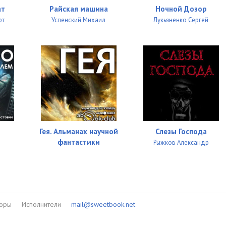
ат
Райская машина
Ночной Дозор
рт
Успенский Михаил
Лукьяненко Сергей
Гея. Альманах научной
Слезы Господа
фантастики
Рыжков Александр
торы
Исполнители
mail@sweetbook.net