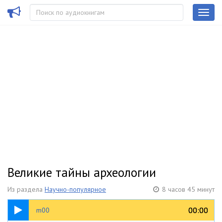
Великие тайны археологии
Из раздела
Научно-популярное
8 часов 45 минут
11:42
00:00
00:00
m00