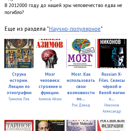
m11
10:40
В 2012000 году до нашей эры человечество едва не
погибло?
m12
10:10
m13
10:22
Еще из раздела "
Научно-популярное
"
m14
10:07
m15
10:36
m16
10:25
m17
10:18
Струна
Мозг
Мозг. Как
Russian X-
истории.
человека:
использовать
Files. Сеансы
m18
11:09
Лекции по
строение и
свои
чёрной и
этнографии
функции.
возможности
белой магии
m19
10:58
по...
с...
Гумилев Лев
Азимов Айзек
Рок Дэвид
Никонов
m20
10:21
Александр
m21
10:30