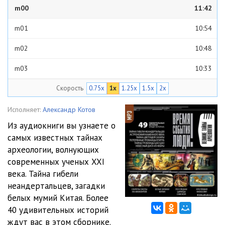
m00
11:42
m01
10:54
m02
10:48
m03
10:33
Скорость
0.75x
1x
1.25x
1.5x
2x
m04
10:46
m05
11:10
Исполняет:
Александр Котов
Из аудиокниги вы узнаете о
m06
09:51
самых известных тайнах
археологии, волнующих
m07
11:19
современных ученых XXI
m08
11:07
века. Тайна гибели
неандертальцев, загадки
m09
10:44
белых мумий Китая. Более
40 удивительных историй
m10
10:42
ждут вас в этом сборнике.