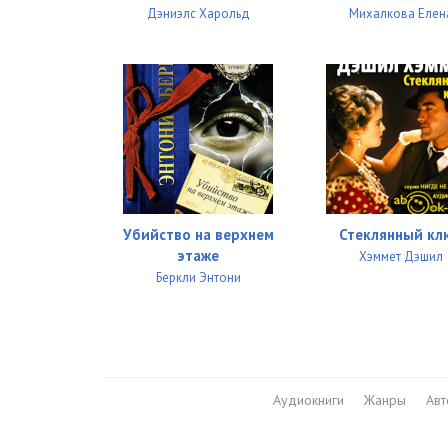
Дэниэлс Харольд
Михалкова Елен
Убийство на верхнем
Стеклянный кл
этаже
Хэммет Дэшил
Беркли Энтони
Аудиокниги
Жанры
Ав