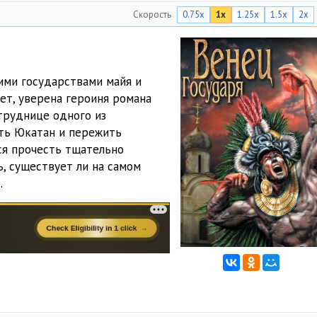
Скорость
0.75x
1x
1.25x
1.5x
2x
02:39
34:10
56:31
ими государствами майя и
ет, уверена героиня романа
30:01
труднице одного из
26:04
ть Юкатан и пережить
ся прочесть тщательно
35:00
, существует ли на самом
…
25:57
27:21
28:33
17:32
32:06