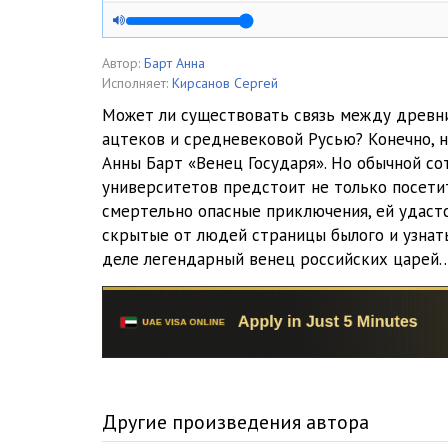
Венец Государя_ (05)
Венец Государя_ (06)
Автор:
Барт Анна
Исполняет:
Кирсанов Сергей
Венец Государя_ (07)
Может ли существовать связь между древн
ацтеков и средневековой Русью? Конечно, н
Венец Государя_ (08)
Анны Барт «Венец Государя». Но обычной со
Венец Государя_ (09)
университетов предстоит не только посети
смертельно опасные приключения, ей удаст
Венец Государя_ (10)
скрытые от людей страницы былого и узнать
деле легендарный венец российских царей
Венец Государя_ (11)
Венец Государя_ (12)
Венец Государя_ (13)
Венец Государя_ (14)
Другие произведения автора
Венец Государя_ (15)