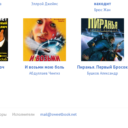
находит
а
Эллрой Джеймс
Брюс Жан
юч
И возьми мою боль
Пиранья. Первый Бросок
Абдуллаев Чингиз
Бушков Александр
торы
Исполнители
mail@sweetbook.net