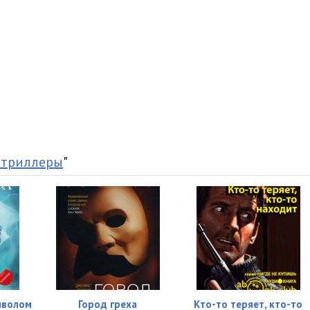
34:07
16:11
16:17
02:50
07:21
09:36
 триллеры
"
06:33
яволом
Город греха
Кто-то теряет, кто-то