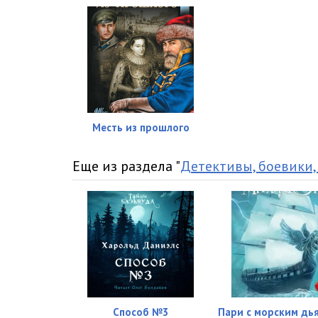
Венец Государя_ (16)
Венец Государя_ (17)
Венец Государя_ (18)
Венец Государя_ (19)
Венец Государя_ (20)
Месть из прошлого
Венец Государя_ (21)
Еще из раздела "
Детективы, боевики,
Венец Государя_ (22)
Способ №3
Пари с морским дь