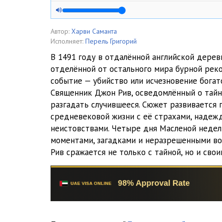
05
06
Автор:
Харви Саманта
Исполняет:
Перель Григорий
07
В 1491 году в отдалённой английской дерев
отделённой от остального мира бурной рек
08
событие — убийство или исчезновение богат
09
Священник Джон Рив, осведомлённый о тайн
разгадать случившееся. Сюжет развивается 
10
средневековой жизни с её страхами, надеж
неистовствами. Четыре дня Масленой неде
11
моментами, загадками и неразрешенными во
12
Рив сражается не только с тайной, но и сво
13
14
15