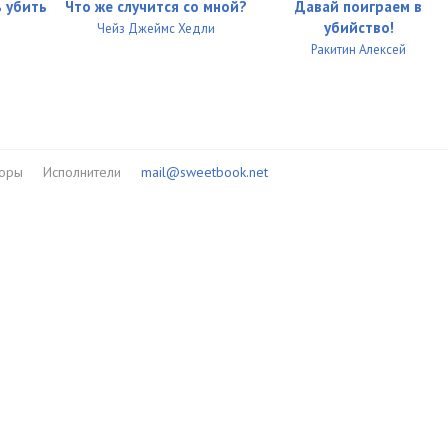
ь убить
Что же случится со мной?
Давай поиграем в
убийство!
Чейз Джеймс Хедли
Ракитин Алексей
торы
Исполнители
mail@sweetbook.net