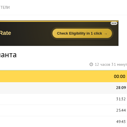
ТЕЛИ
манта
12 часов 31 мину
00:00
00:00
28:09
31:32
25:44
49:43