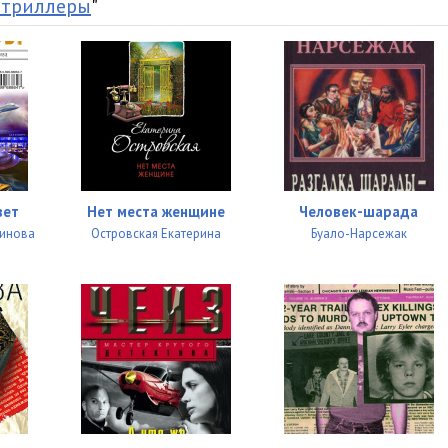
 триллеры
"
11:34
23:58
15:01
36:02
51:39
вет
Нет места женщине
Человек-шарада
33:10
винова
Островская Екатерина
Буало-Нарсежак
15:45
31:09
27:17
19:03
30:44