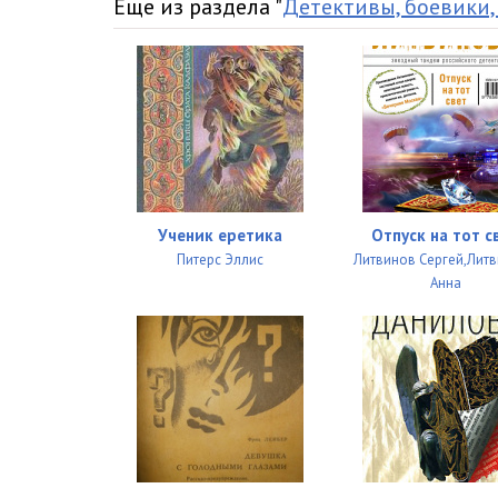
Еще из раздела "
Детективы, боевики,
16
17
18
19
20
Ученик еретика
Отпуск на тот с
21
Питерс Эллис
Литвинов Сергей,Лит
22
Анна
23
24
25
26