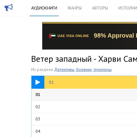
АУДИОКНИГИ
ЖАНРЫ
АВТОРЫ
ИСПОЛНИ
Ветер западный - Харви Са
Из раздела
Детективы, боевики, триллеры
28:09
01
01
02
03
04