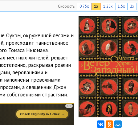
Скорость
0.75x
1x
1.25x
1.5x
2x
41:38
41:24
12:44
не Оукэм, окруженной лесами и
ой, происходит таинственное
18:16
ого Томаса Ньюмана.
14:26
ах местных жителей, решает
постепенно, раскрывая реалии
29:12
дами, верованиями и
ли наполнены тревожными
10:07
просами, а священник Джон
32:04
ими собственными страстями.
27:10
1:00:57
33:19