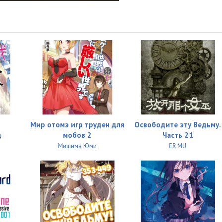
Мир отомэ игр труден для
Освободите эту Ведьму.
мобов 2
Часть 21
д
Мишима Юми
ER MU