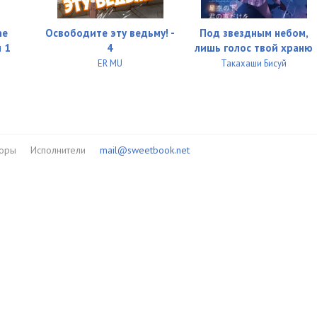
ne
Освободите эту ведьму! -
Под звездным небом,
м 1
4
лишь голос твой храню
ER MU
Такахаши Бисуй
торы
Исполнители
mail@sweetbook.net