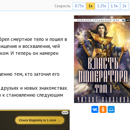
Скорость
0.75x
1x
1.25x
1.5x
2x
брел смертное тело и пошел в
ищения и восхваления, чей
ком. И теперь он намерен
ению тем, кто заточил его
друзьях и новых знакомствах.
ов к становлению следующим