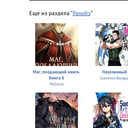
Еще из раздела "
Ранобэ
"
Маг, поедающий книги.
Неуязвимый
Книга 6
Скелетон Визар
McEnroe