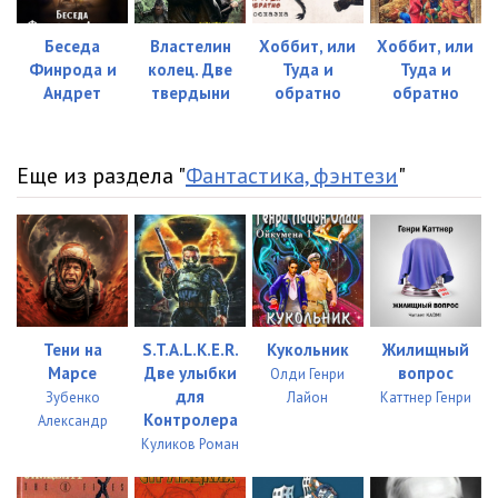
2 (10)
37:38
3 (01)
19:12
Беседа
Властелин
Хоббит, или
Хоббит, или
Финрода и
колец. Две
Туда и
Туда и
3 (02)
50:13
Андрет
твердыни
обратно
обратно
3 (03)
39:35
Еще из раздела "
Фантастика, фэнтези
"
3 (04)
1:32:58
3 (05)
42:30
3 (06)
48:02
3 (07)
33:37
Тени на
S.T.А.L.K.Е.R.
Кукольник
Жилищный
3 (08)
44:03
Марсе
Две улыбки
вопрос
Олди Генри
для
Зубенко
Лайон
Каттнер Генри
3 (09)
31:11
Контролера
Александр
Куликов Роман
3 (10)
39:02
3 (11)
34:44