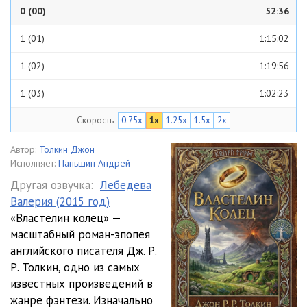
0 (00)
52:36
1 (01)
1:15:02
1 (02)
1:19:56
1 (03)
1:02:23
Скорость
0.75x
1x
1.25x
1.5x
2x
1 (04)
34:57
1 (05)
29:16
Автор:
Толкин Джон
Исполняет:
Паньшин Андрей
1 (06)
36:14
Другая озвучка:
Лебедева
Валерия (2015 год)
1 (07)
32:33
«Властелин колец» —
1 (08)
39:54
масштабный роман-эпопея
английского писателя Дж. Р.
1 (09)
35:11
Р. Толкин, одно из самых
известных произведений в
1 (10)
39:41
жанре фэнтези. Изначально