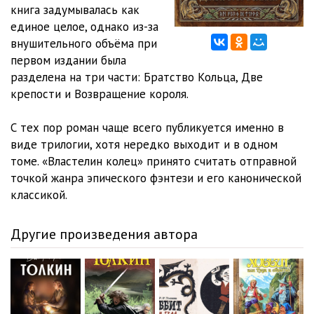
1 (11)
54:53
книга задумывалась как
единое целое, однако из-за
1 (12)
52:46
внушительного объёма при
первом издании была
2 (01)
1:07:59
разделена на три части: Братство Кольца, Две
2 (02)
2:01:27
крепости и Возвращение короля.
2 (03)
1:08:55
С тех пор роман чаще всего публикуется именно в
виде трилогии, хотя нередко выходит и в одном
2 (04)
1:11:30
томе. «Властелин колец» принято считать отправной
2 (05)
33:14
точкой жанра эпического фэнтези и его канонической
классикой.
2 (06)
56:10
2 (07)
43:04
Другие произведения автора
2 (08)
38:57
2 (09)
36:40