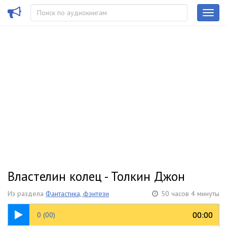
Властелин колец - Толкин Джон
Из раздела
Фантастика, фэнтези
50 часов 4 минуты
52:36
00:00
00:00
0 (00)