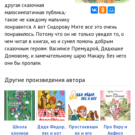
другая сказочная
12. Track 12
12:02
малосимпатичная публика,-
такое не каждому мальчику
13. Track 13
02:31
понравится. А вот Сидорову Мите все это очень
понравилось. Потому что он не только увидел то, о
чем читал в книгах, но и сумел помочь добрым
сказочным героям: Василисе Премудрой, Дядюшке
Домовому, и замечательному царю Макару. Без него
они бы пропали.
Другие произведения автора
Школа
Дядя Федор,
Простокваши
Про Веру и
клоунов
пес и кот
но и его
Анфису