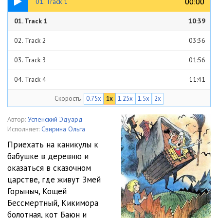
00:00
00:00
01. Track 1
01. Track 1
10:39
02. Track 2
03:36
03. Track 3
01:56
04. Track 4
11:41
Скорость
0.75x
1x
1.25x
1.5x
2x
05. Track 5
06:29
06. Track 6
03:39
Автор:
Успенский Эдуард
Исполняет:
Свирина Ольга
07. Track 7
03:42
Приехать на каникулы к
бабушке в деревню и
08. Track 8
06:23
оказаться в сказочном
09. Track 9
06:07
царстве, где живут Змей
Горыныч, Кощей
10. Track 10
00:55
Бессмертный, Кикимора
болотная, кот Баюн и
11. Track 11
08:16