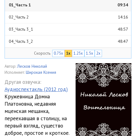
01_Часть 1
09:34
02_Часть 2
14:16
03_Часть 3_1
48:57
04_Часть 3_2
48:47
Скорость
0.75x
1x
1.25x
1.5x
2x
05_Часть 4
07:19
06_Часть 5
52:54
Автор:
Лесков Николай
Исполняет:
Широкая Ксения
07_Часть 6
11:51
Другая озвучка:
Аудиоспектакль (2012 год)
08_Часть 7
10:29
Кружевница Домна
Платоновна, недавняя
мценская мещанка,
переехавшая в столицу, на
первый взгляд, существо
доброе, простое и кроткое.