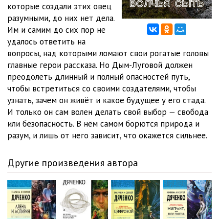
которые создали этих овец
разумными, до них нет дела.
03_03
10:05
Им и самим до сих пор не
03_04
10:02
удалось ответить на
вопросы, над которыми ломают свои рогатые головы
03_05
02:15
главные герои рассказа. Но Дым-Луговой должен
преодолеть длинный и полный опасностей путь,
чтобы встретиться со своими создателями, чтобы
узнать, зачем он живёт и какое будущее у его стада.
И только он сам волен делать свой выбор — свобода
или безопасность. В нём самом борются природа и
разум, и лишь от него зависит, что окажется сильнее.
Другие произведения автора