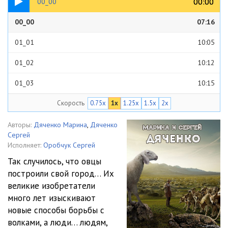
00:00
00:00
00_00
00_00
07:16
01_01
10:05
01_02
10:12
01_03
10:15
Скорость
0.75x
1x
1.25x
1.5x
2x
01_04
10:10
01_05
10:07
Авторы:
Дяченко Марина
,
Дяченко
Сергей
01_06
00:44
Исполняет:
Оробчук Сергей
Так случилось, что овцы
02_01
10:02
построили свой город… Их
великие изобретатели
02_02
07:00
много лет изыскивают
03_01
10:02
новые способы борьбы с
волками, а люди… людям,
03_02
10:03