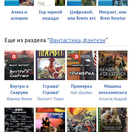
Алена и
Год черной
Цифровой,
Мигрант, или
аспирин
лошади
или Brevis est
Brevi finietur
Еще из раздела "
Фантастика, фэнтези
"
Внутри и
Стража!
Примерка
Машина
Снаружи
Стража!
апокалипсиса
Уайт Джеймс
Фармер Филип
Пратчетт Терри
Астахов Андрей