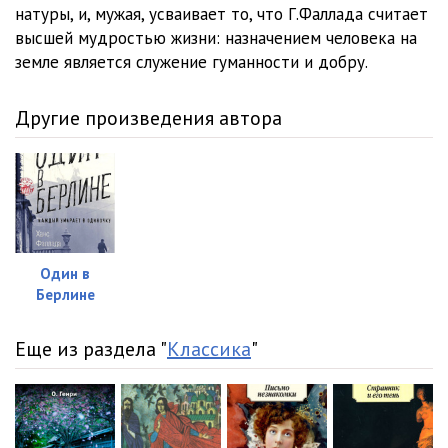
012
11:01
натуры, и, мужая, усваивает то, что Г.Фаллада считает
высшей мудростью жизни: назначением человека на
013
08:47
земле является служение гуманности и добру.
014
25:35
Другие произведения автора
015
32:44
016
17:06
017
29:14
018
10:13
Один в
019
32:58
Берлине
020
09:00
Еще из раздела "
Классика
"
021
20:13
022
19:26