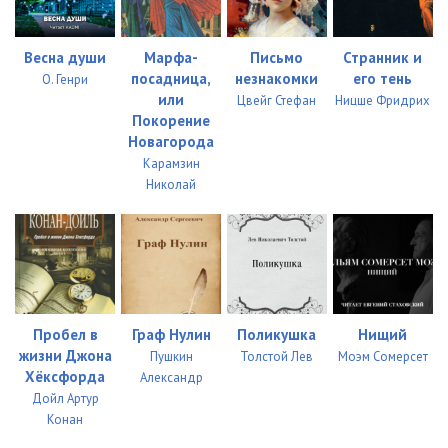
023
17:44
024
05:02
Весна души
Марфа-
Письмо
Странник и
посадница,
незнакомки
его тень
О. Генри
025
14:32
или
Цвейг Стефан
Ницше Фридрих
Покорение
026
07:10
Новагорода
027
13:15
Карамзин
Николай
028
11:21
029
06:00
030
24:57
031
32:30
Пробел в
Граф Нулин
Поликушка
Нищий
жизни Джона
Пушкин
Толстой Лев
Моэм Сомерсет
032
15:30
Хёксфорда
Александр
Дойл Артур
033
29:52
Конан
034
18:13