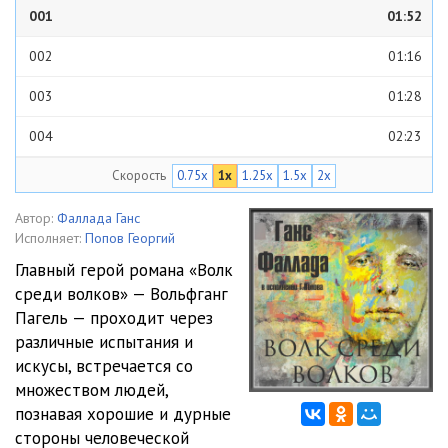
001
01:52
002
01:16
003
01:28
004
02:23
Скорость
0.75x
1x
1.25x
1.5x
2x
005
02:38
006
02:41
Автор:
Фаллада Ганс
Исполняет:
Попов Георгий
007
05:15
Главный герой романа «Волк
среди волков» — Вольфганг
008
08:31
Пагель — проходит через
009
07:13
различные испытания и
искусы, встречается со
010
12:58
множеством людей,
познавая хорошие и дурные
011
17:06
стороны человеческой