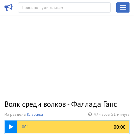
Волк среди волков - Фаллада Ганс
Из раздела
Классика
47 часов 51 минута
01:52
00:00
00:00
001