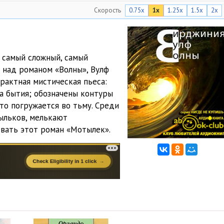
Скорость
0.75x
1x
1.25x
1.5x
2x
15:37
16:09
15:08
 самый сложный, самый
 над романом «Волны», Вулф
15:35
рактная мистическая пьеса:
16:14
на бытия; обозначены контуры
то погружается во тьму. Среди
16:25
ыльков, мелькают
звать этот роман «Мотылек».
15:28
16:26
16:22
17:33
15:15