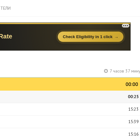
ТЕЛИ
7 часов 37 мин
00:00
00:00
00:25
15:23
15:39
15:16