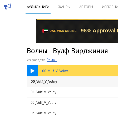
АУДИОКНИГИ
ЖАНРЫ
АВТОРЫ
ИСПОЛНИ
Волны - Вулф Вирджиния
Из раздела
Роман
00:25
00_Vulf_V_Volny
00_Vulf_V_Volny
01_Vulf_V_Volny
02_Vulf_V_Volny
03_Vulf_V_Volny