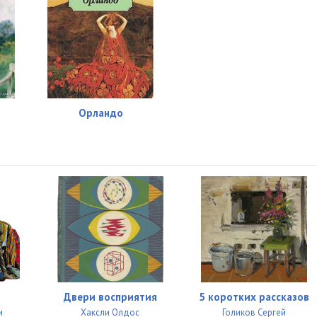
15:37
15:26
16:28
16:19
Орландо
15:13
15:21
15:17
16:16
15:05
15:03
15:46
Двери восприятия
5 коротких рассказов
и
Хаксли Олдос
Голиков Сергей