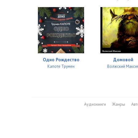
26_Vulf_V_Volny
27_Vulf_V_Volny
28_Vulf_V_Volny
29_Vulf_V_Volny
Одно Рождество
Домовой
Капоте Трумен
Волжский Макси
Аудиокниги
Жанры
Ав