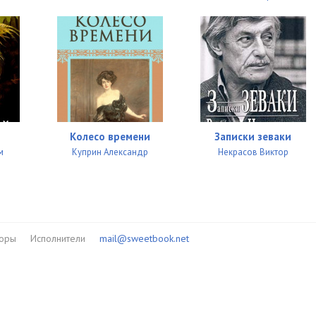
15:35
15:15
17:14
14:44
Колесо времени
Записки зеваки
м
Куприн Александр
Некрасов Виктор
торы
Исполнители
mail@sweetbook.net