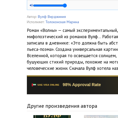
04_Vulf_V_Volny
05_Vulf_V_Volny
Автор:
Вулф Вирджиния
Исполняет:
Толоконская Марина
06_Vulf_V_Volny
Роман «Волны» — самый экспериментальный,
мифопоэтический из романов Вулф… Работая
07_Vulf_V_Volny
записала в дневнике: «Это должна быть абст
08_Vulf_V_Volny
пьеса-поэма». Создана универсальная карти
Вселенной, которая то освещается солнцем, 
09_Vulf_V_Volny
бушующих стихий природы, похожие на мот
человеческие жизни. Сначала Вулф хотела на
10_Vulf_V_Volny
11_Vulf_V_Volny
12_Vulf_V_Volny
13_Vulf_V_Volny
Другие произведения автора
14_Vulf_V_Volny