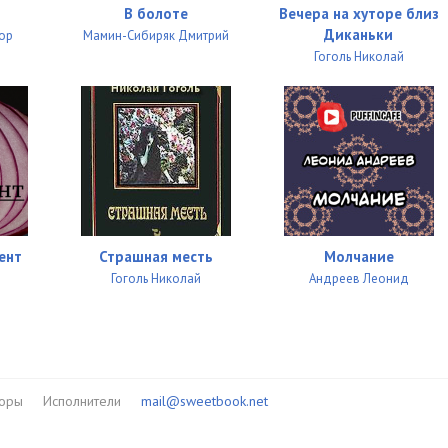
В болоте
Вечера на хуторе близ
Диканьки
ор
Мамин-Сибиряк Дмитрий
Гоголь Николай
ент
Страшная месть
Молчание
Гоголь Николай
Андреев Леонид
торы
Исполнители
mail@sweetbook.net