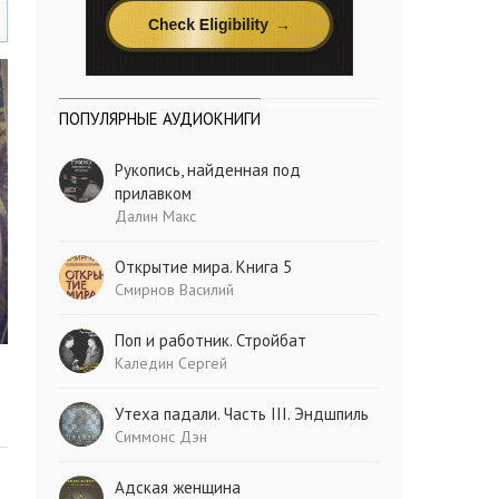
ПОПУЛЯРНЫЕ АУДИОКНИГИ
Рукопись, найденная под
прилавком
Далин Макс
Открытие мира. Книга 5
Смирнов Василий
Поп и работник. Стройбат
Каледин Сергей
Утеха падали. Часть III. Эндшпиль
Симмонс Дэн
Адская женщина