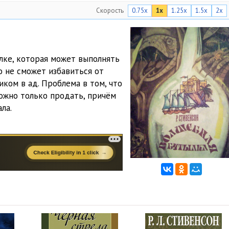
Скорость
0.75x
1x
1.25x
1.5x
2x
лке, которая может выполнять
о не сможет избавиться от
иком в ад. Проблема в том, что
можно только продать, причём
ла.