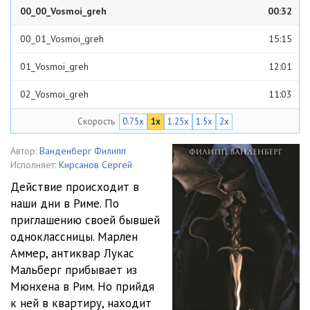
00_00_Vosmoi_greh
00:32
00_01_Vosmoi_greh
15:15
01_Vosmoi_greh
12:01
02_Vosmoi_greh
11:03
Скорость
0.75x
1x
1.25x
1.5x
2x
03_Vosmoi_greh
06:02
04_Vosmoi_greh
13:48
Автор:
Ванденберг Филипп
Исполняет:
Кирсанов Сергей
05_Vosmoi_greh
17:24
Действие происходит в
наши дни в Риме. По
06_Vosmoi_greh
09:49
приглашению своей бывшей
07_Vosmoi_greh
13:38
одноклассницы. Марлен
Аммер, антиквар Лукас
08_Vosmoi_greh
11:48
Мальберг прибывает из
Мюнхена в Рим. Но прийдя
09_Vosmoi_greh
10:06
к ней в квартиру, находит