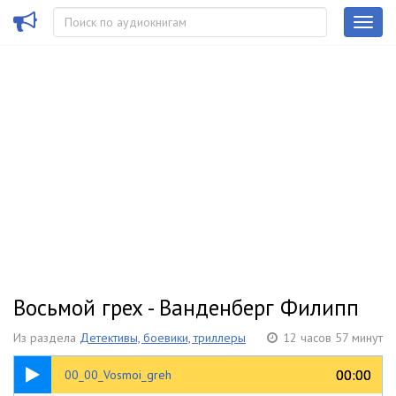
Восьмой грех - Ванденберг Филипп
Из раздела
Детективы, боевики, триллеры
12 часов 57 минут
00:32
00:00
00:00
00_00_Vosmoi_greh