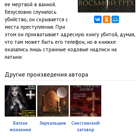
10_Vosmoi_greh
14:00
ее мертвой в ванной.
Безусловно случилось
11_Vosmoi_greh
03:00
убийство, он скрывается с
места преступления. При
12_Vosmoi_greh
07:45
этом он прихватывает адресную книгу убитой, думая,
13_Vosmoi_greh
13:08
что там может быть его телефон, но в книжке
оказались лишь странные кодовые надписи на
14_Vosmoi_greh
10:34
латыни.
15_Vosmoi_greh
13:31
Другие произведения автора
16_Vosmoi_greh
10:32
17_Vosmoi_greh
13:56
18_Vosmoi_greh
12:53
19_Vosmoi_greh
08:03
Беглая
Зеркальщик
Сикстинский
20_Vosmoi_greh
10:12
монахиня
заговор