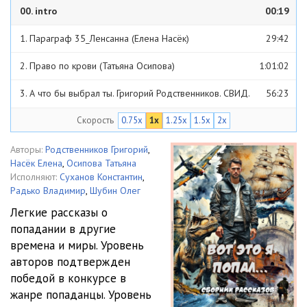
00. intro
00:19
1. Параграф 35_Ленсанна (Елена Насёк)
29:42
2. Право по крови (Татьяна Осипова)
1:01:02
3. А что бы выбрал ты. Григорий Родственников. СВИД.
56:23
Скорость
0.75x
1x
1.25x
1.5x
2x
Авторы:
Родственников Григорий
,
Насёк Елена
,
Осипова Татьяна
Исполняют:
Суханов Константин
,
Радько Владимир
,
Шубин Олег
Легкие рассказы о
попадании в другие
времена и миры. Уровень
авторов подтвержден
победой в конкурсе в
жанре попаданцы. Уровень