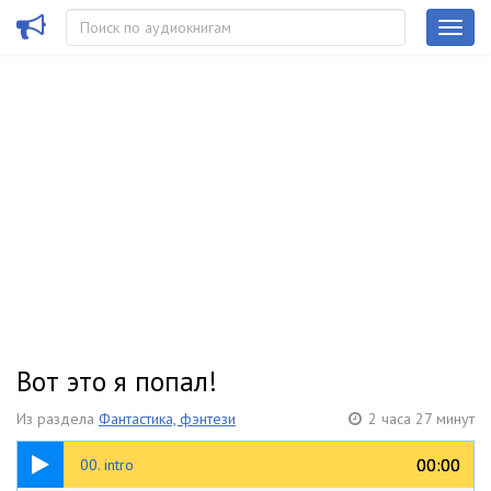
Вот это я попал!
Из раздела
Фантастика, фэнтези
2 часа 27 минут
00:19
00:00
00:00
00. intro