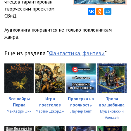
чтецов гарантирован
творческим проектом
СВиД.
Аудиокнига понравится не только поклонникам
жанра.
Еще из раздела "
Фантастика, фэнтези
"
Все вейры
Игра
Проверка на
Тропа
Перна
престолов
прочность
волшебника
МакКефри Энн
Мартин Джордж
Лаумер Кейт
Глушановский
Алексей