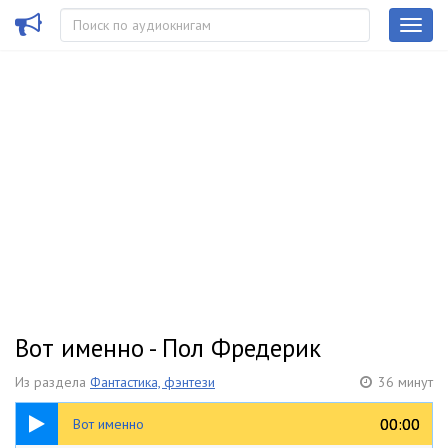
Вот именно - Пол Фредерик
Из раздела
Фантастика, фэнтези
36 минут
36:47
00:00
00:00
Вот именно