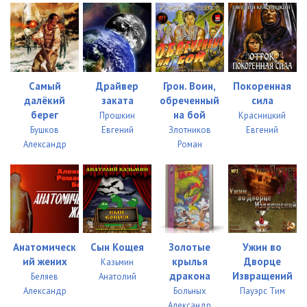
Самый
Драйвер
Грон. Воин,
Покоренная
далёкий
заката
обреченный
сила
берег
на бой
Прошкин
Красницкий
Бушков
Евгений
Злотников
Евгений
Александр
Роман
Анатомическ
Сын Кощея
Золотые
Ужин во
ий жених
крылья
Дворце
Казьмин
дракона
Извращений
Беляев
Анатолий
Александр
Больных
Пауэрс Тим
Александр