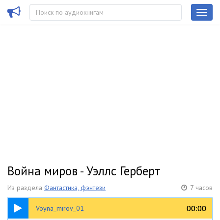
Война миров - Уэллс Герберт
Из раздела
Фантастика, фэнтези
7 часов
06:41
00:00
00:00
Voyna_mirov_01