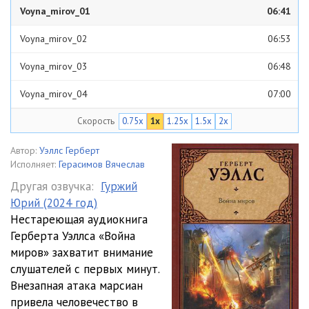
Voyna_mirov_01
06:41
Voyna_mirov_02
06:53
Voyna_mirov_03
06:48
Voyna_mirov_04
07:00
Скорость
0.75x
1x
1.25x
1.5x
2x
Voyna_mirov_05
06:42
Voyna_mirov_06
06:46
Автор:
Уэллс Герберт
Исполняет:
Герасимов Вячеслав
Voyna_mirov_07
06:46
Другая озвучка:
Гуржий
Юрий (2024 год)
Voyna_mirov_08
06:53
Нестареющая аудиокнига
Voyna_mirov_09
07:12
Герберта Уэллса «Война
миров» захватит внимание
Voyna_mirov_10
06:57
слушателей с первых минут.
Внезапная атака марсиан
Voyna_mirov_11
06:46
привела человечество в