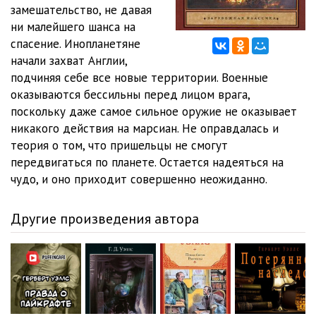
Voyna_mirov_12
07:29
замешательство, не давая
ни малейшего шанса на
Voyna_mirov_13
07:04
спасение. Инопланетяне
начали захват Англии,
Voyna_mirov_14
06:44
подчиняя себе все новые территории. Военные
Voyna_mirov_15
06:46
оказываются бессильны перед лицом врага,
поскольку даже самое сильное оружие не оказывает
Voyna_mirov_16
06:43
никакого действия на марсиан. Не оправдалась и
теория о том, что пришельцы не смогут
Voyna_mirov_17
07:04
передвигаться по планете. Остается надеяться на
Voyna_mirov_18
06:47
чудо, и оно приходит совершенно неожиданно.
Voyna_mirov_19
06:49
Другие произведения автора
Voyna_mirov_20
07:06
Voyna_mirov_21
06:54
Voyna_mirov_22
06:49