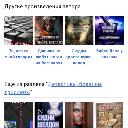
Другие произведения автора
То, что со
Джинны не
Людям
Байки бара у
мной говорит
любят, когда
просто нужен
вокзала
их беспокоят
повод
Еще из раздела "
Детективы, боевики,
триллеры
"