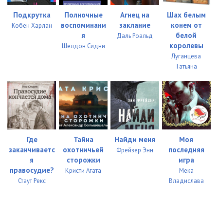
Подкрутка
Полночные
Агнец на
Шах белым
воспоминани
заклание
конем от
Кобен Харлан
я
белой
Даль Роальд
королевы
Шелдон Сидни
Луганцева
Татьяна
Где
Тайна
Найди меня
Моя
заканчиваетс
охотничьей
последняя
Фрейзер Энн
я
сторожки
игра
правосудие?
Кристи Агата
Мека
Стаут Рекс
Владислава