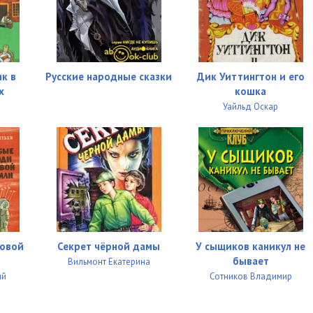
02:02
03:37
к в
Русские народные сказки
Дик Уиттингтон и его
02:07
х
кошка
Уайльд Оскар
04:25
02:08
02:24
03:52
01:21
зовой
Секрет чёрной дамы
У сыщиков каникул не
03:28
бывает
Вильмонт Екатерина
01:41
ий
Сотников Владимир
04:11