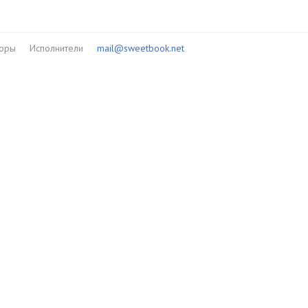
01:40
02:46
торы
Исполнители
mail@sweetbook.net
02:05
03:52
01:48
03:54
02:37
05:07
01:21
02:58
02:29