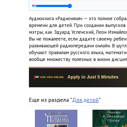
01_05_Zhvachka
01_06_V_kino
Аудиокнига «Радионяня» — это полное собр
времени для детей. При создании выпусков
01_07_p_V_kino
мэтры, как Эдуард Успенский, Леон Измайло
Вы не пожалеете, если дадите своему ребён
01_08_V_gostiah
развивающей радиопередачи онлайн. В шут
01_09_V_lesu
обучают правилам русского языка, математи
вообще множеству полезных в жизни дисцип
01_10_p_V_lesu
01_11_Plavanie
01_12_p_Plavanie
01_13_Zhivotnye
Еще из раздела "
Для детей
"
01_14_p_Zhivotnye
01_15_Zariadka