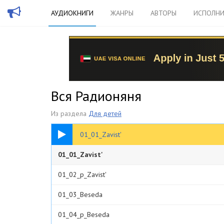
АУДИОКНИГИ
ЖАНРЫ
АВТОРЫ
ИСПОЛНИ
Вся Радионяня
Из раздела
Для детей
06:06
01_01_Zavist'
01 Kak sebia vesti
01_01_Zavist'
01_02_p_Zavist'
01_03_Beseda
01_04_p_Beseda