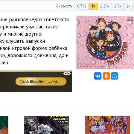
Скорость
0.75x
1x
1.25x
1.5x
2x
02:32
03:29
ание радиопередач советского
 принимали участие такие
02:08
в и многие другие.
ку слушать выпуски
06:13
ливой игровой форме ребёнка
04:18
ки, дорожного движения, да и
лин.
01:30
06:05
02:51
05:12
02:15
03:59