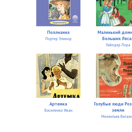
02 Maminy pomowniki
02_01_Posuda
02_02_Podmetaem
Поллианна
Маленький доми
02_03_Serezhen'ka
Больших Леса
Портер Элинор
Уайлдер Лора
02_04_Moem
02_05_Klichki
02_06_Ryzhyi
02_07_Stirka
02_08_Roboty
Артемка
Голубые люди Ро
02_09_Prishivaem
земли
Василенко Иван
02_10_Koe_kak
Мелентьев Витал
02_11_Sam