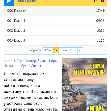
00:00
00:00
000 Пролог
000 Пролог
17:49
001 Глава 1
09:06
002 Глава 2
10:30
003 Глава 3
11:16
Скорость
0.75x
1x
1.25x
1.5x
2x
004 Глава 4
15:40
005 Глава 5
13:27
Авторы:
Лорд Уолтер
,
Бунич Игорь
Исполняет:
Сухой Листик
006 Глава 6
12:26
Известно выражение —
«Историю пишут
007 Глава 7
07:07
победители», и это
008 Глава 8
11:54
воистину так. В написанной
американцами истории, бою
009 Глава 9
15:24
у острова Саво было
отведено очень мало места,
010 Глава 10
12:37