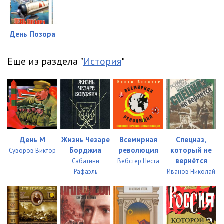
День Позора
Еще из раздела "
История
"
День М
Жизнь Чезаре
Всемирная
Спецназ,
Борджиа
революция
который не
Суворов Виктор
вернётся
Сабатини
Вебстер Неста
Рафаэль
Иванов Николай