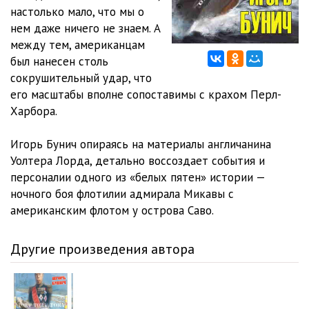
настолько мало, что мы о
011 Глава 11
17:53
нем даже ничего не знаем. А
между тем, американцам
012 Глава 12
12:05
был нанесен столь
сокрушительный удар, что
013 Глава 13
09:31
его масштабы вполне сопоставимы с крахом Перл-
014 Глава 14
08:55
Харбора.
015 Глава 15
05:49
Игорь Бунич опираясь на материалы англичанина
Уолтера Лорда, детально воссоздает события и
016 Глава 16
07:24
персоналии одного из «белых пятен» истории —
017 Глава 17
08:00
ночного боя флотилии адмирала Микавы с
американским флотом у острова Саво.
018 Глава 18
05:24
019 Послесловие
06:21
Другие произведения автора