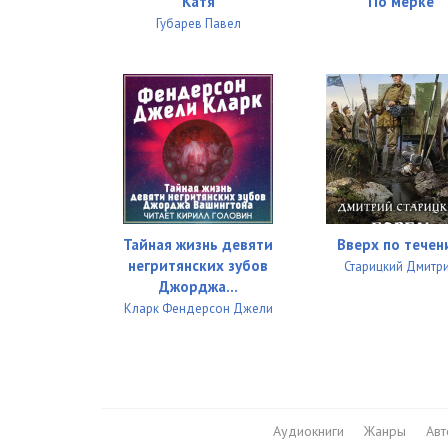
Катя
По мерке
Губарев Павел
Тайная жизнь девяти
Вверх по тече
негритянских зубов
Старицкий Дмитр
Джорджа...
Кларк Фендерсон Джели
Аудиокниги
Жанры
Ав