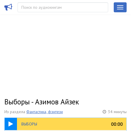
Выборы - Азимов Айзек
Из раздела
Фантастика, фэнтези
34 минуты
34:12
00:00
00:00
ВЫБОРЫ