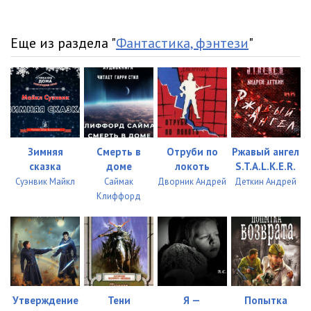
Еще из раздела "
Фантастика, фэнтези
"
Зимняя
Смерть в
Отруби по
Ржавый ангел
сказка
доме
локоть
S.T.A.L.K.E.R.
Суэнвик Майкл
Саймак
Дворник Андрей
Деткин Андрей
Клиффорд
Утверждение
Тени
Я —
Попытка