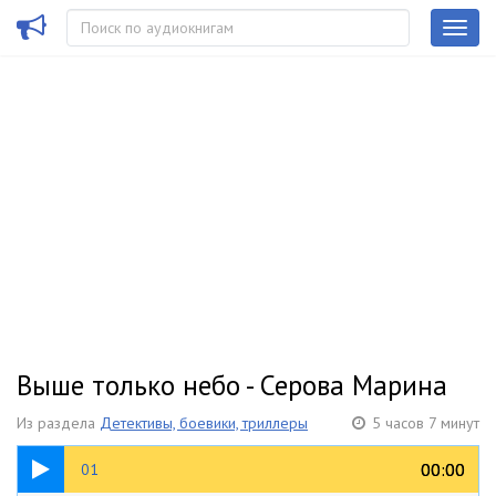
Выше только небо - Серова Марина
Из раздела
Детективы, боевики, триллеры
5 часов 7 минут
05:02
00:00
00:00
01