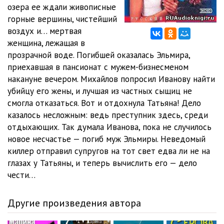
12
05:02
озера ее ждали живописные
горные вершины, чистейший
13
05:02
воздух и… мертвая
женщина, лежащая в
14
05:02
прозрачной воде. Погибшей оказалась Эльмира,
15
05:02
приехавшая в пансионат с мужем-бизнесменом
накануне вечером. Михайлов попросил Иванову найти
16
05:01
убийцу его жены, и лучшая из частных сыщиц не
смогла отказаться. Вот и отдохнула Татьяна! Дело
17
05:05
казалось несложным: ведь преступник здесь, среди
18
05:03
отдыхающих. Так думала Иванова, пока не случилось
новое несчастье — погиб муж Эльмиры. Неведомый
19
05:01
киллер отправил супругов на тот свет едва ли не на
глазах у Татьяны, и теперь вычислить его — дело
20
05:03
чести…
21
05:02
Другие произведения автора
22
05:03