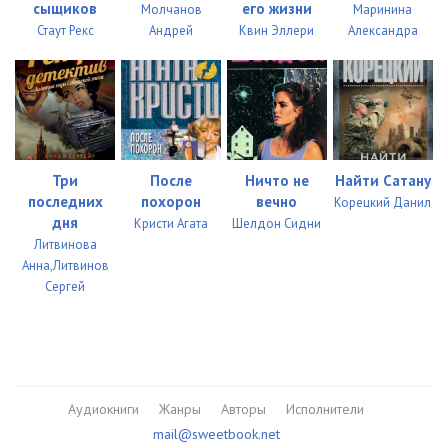
сыщиков
его жизни
Молчанов
Маринина
Стаут Рекс
Андрей
Квин Эллери
Александра
35
05:05
36
05:02
37
05:01
38
05:02
Три
После
Ничто не
Найти Сатану
39
05:03
последних
похорон
вечно
Корецкий Данил
дня
Кристи Агата
Шелдон Сидни
40
05:03
Литвинова
Анна,Литвинов
41
05:03
Сергей
42
05:04
43
05:02
44
05:01
Аудиокниги
Жанры
Авторы
Исполнители
45
05:02
mail@sweetbook.net