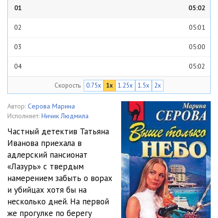
01
05:02
02
05:01
03
05:00
04
05:02
Скорость
0.75x
1x
1.25x
1.5x
2x
05
05:02
06
05:01
Автор:
Серова Марина
Исполняет:
Ничик Людмила
07
05:01
Частный детектив Татьяна
Иванова приехала в
08
05:06
адлерский пансионат
09
05:01
«Лазурь» с твердым
намерением забыть о ворах
10
05:02
и убийцах хотя бы на
несколько дней. На первой
11
05:02
же прогулке по берегу