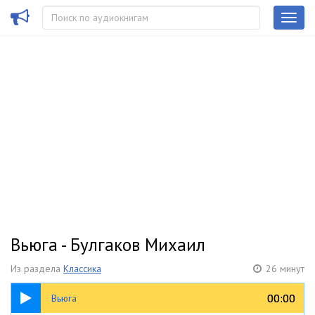
Вьюга - Булгаков Михаил
Из раздела
Классика
26 минут
26:03
00:00
00:00
Вьюга