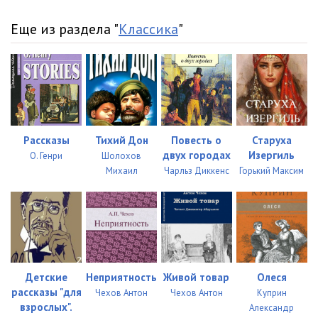
Еще из раздела "
Классика
"
Рассказы
Тихий Дон
Повесть о
Старуха
двух городах
Изергиль
О. Генри
Шолохов
Михаил
Чарльз Диккенс
Горький Максим
Детские
Неприятность
Живой товар
Олеся
рассказы "для
Чехов Антон
Чехов Антон
Куприн
взрослых".
Александр