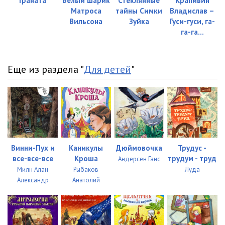
Граната
Белый шарик
Стеклянные
Крапивин
Матроса
тайны Симки
Владислав –
Вильсона
Зуйка
Гуси-гуси, га-
га-га…
Еще из раздела "
Для детей
"
Винни-Пух и
Каникулы
Дюймовочка
Трудус -
все-все-все
Кроша
трудум - труд
Андерсен Ганс
Милн Алан
Рыбаков
Луда
Александр
Анатолий