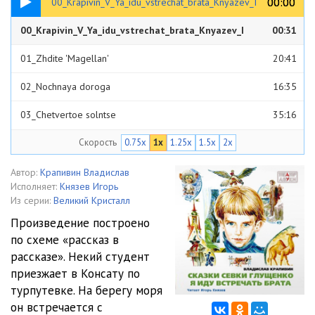
00:00
00:00
00_Krapivin_V_Ya_idu_vstrechat_brata_Knyazev_I
00_Krapivin_V_Ya_idu_vstrechat_brata_Knyazev_I
00:31
01_Zhdite 'Magellan'
20:41
02_Nochnaya doroga
16:35
03_Chetvertoe solntse
35:16
Скорость
0.75x
1x
1.25x
1.5x
2x
Автор:
Крапивин Владислав
Исполняет:
Князев Игорь
Из серии:
Великий Кристалл
Произведение построено
по схеме «рассказ в
рассказе». Некий студент
приезжает в Консату по
турпутевке. На берегу моря
он встречается с