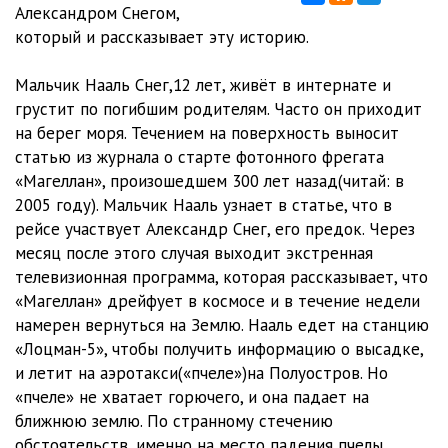
Александром Снегом,
который и рассказывает эту историю.
Мальчик Нааль Снег,12 лет, живёт в интернате и
грустит по погибшим родителям. Часто он приходит
на берег моря. Течением на поверхность выносит
статью из журнала о старте фотонного фрегата
«Магеллан», произошедшем 300 лет назад(читай: в
2005 году). Мальчик Нааль узнает в статье, что в
рейсе участвует Александр Снег, его предок. Через
месяц после этого случая выходит экстренная
телевизионная программа, которая рассказывает, что
«Магеллан» дрейфует в космосе и в течение недели
намерен вернуться на Землю. Нааль едет на станцию
«Лоцман-5», чтобы получить информацию о высадке,
и летит на аэротакси(«пчеле»)на Полуостров. Но
«пчеле» не хватает горючего, и она падает на
ближнюю землю. По странному стечению
обстоятельств, именно на место падения пчелы