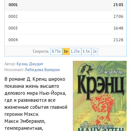
0001
25:03
0002
27:06
0003
16:48
0004
21:28
Скорость
0.75x
1x
1.25x
1.5x
2x
0005
17:28
0006
19:53
Автор:
Крэнц Джудит
Исполняет:
Лебедева Валерия
0007
18:33
В романе Д. Кренц широко
показана жизнь высшего
0008
15:48
делового мира Нью-Йорка,
0009
27:01
где и развиваются все
жизненные события главной
0010
21:37
героини Мэкси.
Макси Эмбервилл,
0011
16:57
темпераментная,