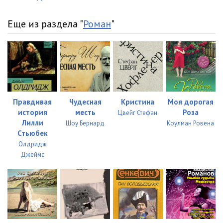
0023
22:21
0024
23:10
Еще из раздела "
Роман
"
0025
24:54
0026
25:24
0027
26:15
0028
29:07
Правдивая
Чудесная
Кристина
Моя дорогая
история
месть
Роза
Цвейг Стефан
0029
24:26
Лилли
Шоу Бернард
Коулман Ровена
Стьюбек
0030
24:03
Олдридж
Джеймс
0031
26:16
0032
22:09
0033
23:20
0034
07:12