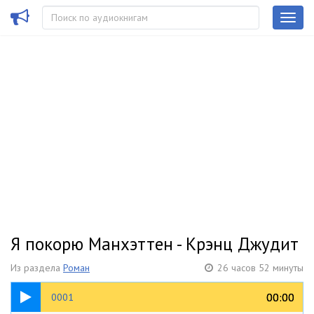
Я покорю Манхэттен - Крэнц Джудит
Из раздела
Роман
26 часов 52 минуты
25:03
00:00
00:00
0001