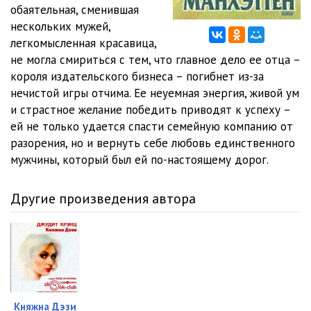
0012
24:59
обаятельная, сменившая
нескольких мужей,
0013
17:36
легкомысленная красавица,
не могла смириться с тем, что главное дело ее отца –
0014
16:57
короля издательского бизнеса – погибнет из-за
0015
24:00
нечистой игры отчима. Ее неуемная энергия, живой ум
и страстное желание победить приводят к успеху –
0016
16:12
ей не только удается спасти семейную компанию от
разорения, но и вернуть себе любовь единственного
0017
19:27
мужчины, который был ей по-настоящему дорог.
0018
22:20
Другие произведения автора
0019
22:49
0020
26:21
0021
23:30
0022
24:54
Княжна Дэзи