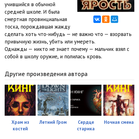
Ярость 12
17:06
учившийся в обычной
средней школе. И была
Ярость 13
08:09
смертная провинциальная
тоска, порождавшая жажду
сделать хоть что-нибудь — не важно что — взорвать
привычную жизнь, убить или умереть.
Однажды — никто не знает почему — мальчик взял с
собой в школу оружие, и полилась кровь.
Другие произведения автора
Храм из
Летний Гром
Сердце
Ночная смена
костей
старика