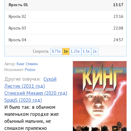
Ярость 01
13:17
Ярость 02
23:16
Ярость 03
22:08
Ярость 04
24:57
Скорость
0.75x
1x
1.25x
1.5x
2x
Ярость 05
27:31
Ярость 06
18:20
Автор:
Кинг Стивен
Исполняет:
Piston
Ярость 07
44:33
Другие озвучки:
Сухой
Листик (2011 год)
Ярость 08
44:26
Стинский Михаил (2020 год)
Ярость 09
24:40
SpaqS (2020 год)
И было так: в обычном
Ярость 10
32:35
маленьком городке жил
обычный мальчик, не
Ярость 11
19:52
слишком прилежно