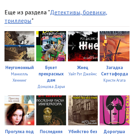
Еще из раздела "
Детективы, боевики,
триллеры
"
Неугомонный
Букет
Жнец
Загадка
прекрасных
Ситтафорда
Манкелль
Уайт Рэт Джеймс
дам
Хеннинг
Кристи Агата
Донцова Дарья
Прогулка под
Последняя
Убийство без
Дорогуша