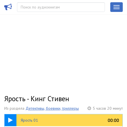
Ярость - Кинг Стивен
Из раздела
Детективы, боевики, триллеры
5 часов 20 минут
13:17
00:00
00:00
Ярость 01