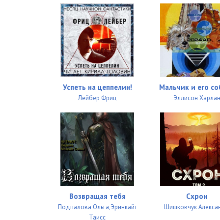
Успеть на цеппелин!
Мальчик и его со
Лейбер Фриц
Эллисон Харла
Возвращая тебя
Схрон
Подпалова Ольга,Эринкайт
Шишковчук Алекса
Таисс