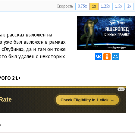
Скорость
0.75x
1x
1.25x
1.5x
2x
ак рассказ выложен на
з уже был выложен в рамках
«Глубина», да и там он тоже
это был удален с некоторых
РОГО 21+
"