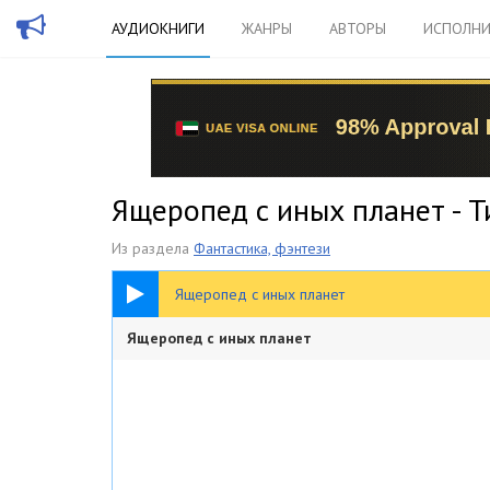
АУДИОКНИГИ
ЖАНРЫ
АВТОРЫ
ИСПОЛНИ
Ящеропед с иных планет - Т
Из раздела
Фантастика, фэнтези
30:27
Ящеропед с иных планет
Ящеропед с иных планет