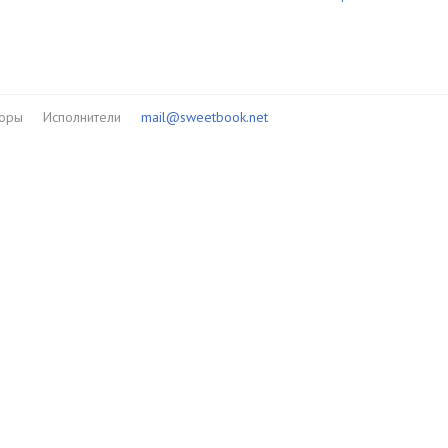
торы
Исполнители
mail@sweetbook.net