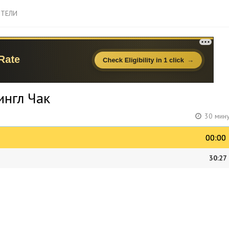
ТЕЛИ
ингл Чак
30 мину
00:00
00:00
30:27