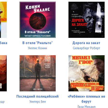
бака
В отеле "Риальто"
Дорога на закат
н
Уиллис Конни
Силверберг Роберт
Последний полицейский
«Ребёнки» пленных не
берут
ндр
Уинтерс Бен
Гвор Михаил