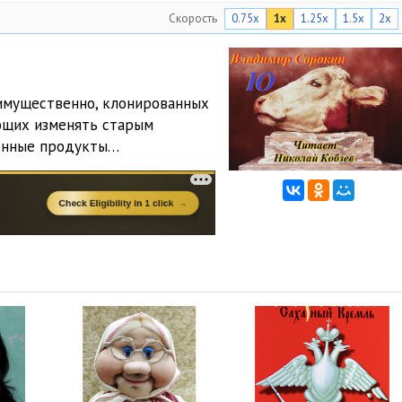
Скорость
0.75x
1x
1.25x
1.5x
2x
имущественно, клонированных
ающих изменять старым
ионные продукты…