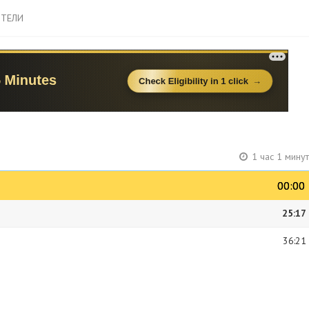
ТЕЛИ
1 час 1 мину
00:00
00:00
25:17
36:21