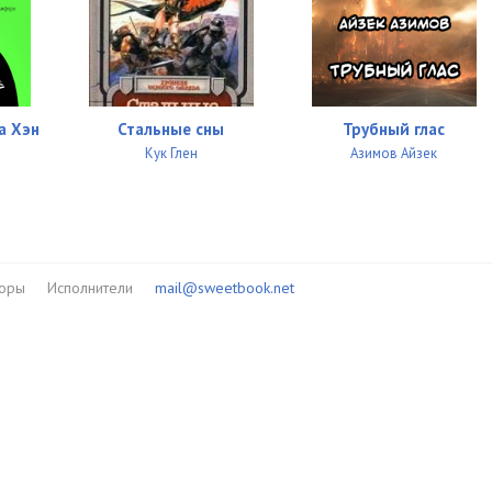
а Хэн
Стальные сны
Трубный глас
Кук Глен
Азимов Айзек
торы
Исполнители
mail@sweetbook.net