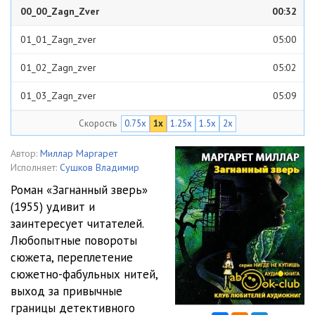
00_00_Zagn_Zver
00:32
01_01_Zagn_zver
05:00
01_02_Zagn_zver
05:02
01_03_Zagn_zver
05:09
Скорость
0.75x
1x
1.25x
1.5x
2x
01_04_Zagn_zver
05:03
01_05_Zagn_zver
05:05
Автор:
Миллар Маргарет
Исполняет:
Сушков Владимир
01_06_Zagn_zver
02:26
Роман «Загнанный зверь»
(1955) удивит и
02_01_Zagn_zver
05:02
заинтересует читателей.
02_02_Zagn_zver
05:09
Любопытные повороты
сюжета, переплетение
02_03_Zagn_zver
05:05
сюжетно-фабульных нитей,
выход за привычные
02_04_Zagn_zver
05:03
границы детективного