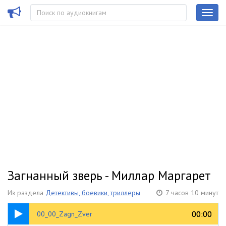
Загнанный зверь - Миллар Маргарет
Из раздела
Детективы, боевики, триллеры
7 часов 10 минут
00:32
00:00
00:00
00_00_Zagn_Zver