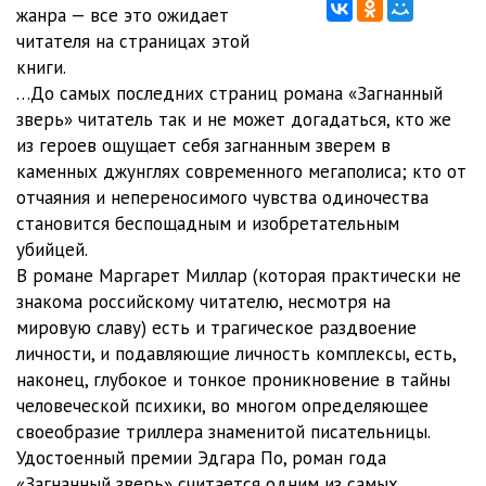
02_05_Zagn_zver
05:04
жанра — все это ожидает
читателя на страницах этой
02_06_Zagn_zver
05:02
книги.
…До самых последних страниц романа «Загнанный
02_07_Zagn_zver
05:15
зверь» читатель так и не может догадаться, кто же
02_08_Zagn_zver
05:04
из героев ощущает себя загнанным зверем в
каменных джунглях современного мегаполиса; кто от
02_09_Zagn_zver
06:06
отчаяния и непереносимого чувства одиночества
становится беспощадным и изобретательным
03_01_Zagn_zver
05:21
убийцей.
03_02_Zagn_zver
05:01
В романе Маргарет Миллар (которая практически не
знакома российскому читателю, несмотря на
03_03_Zagn_zver
05:06
мировую славу) есть и трагическое раздвоение
личности, и подавляющие личность комплексы, есть,
03_04_Zagn_zver
05:24
наконец, глубокое и тонкое проникновение в тайны
03_05_Zagn_zver
05:01
человеческой психики, во многом определяющее
своеобразие триллера знаменитой писательницы.
03_06_Zagn_zver
05:06
Удостоенный премии Эдгара По, роман года
«Загнанный зверь» считается одним из самых