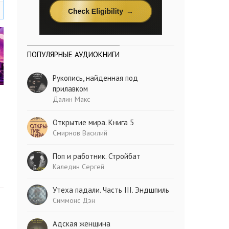
ПОПУЛЯРНЫЕ АУДИОКНИГИ
Рукопись, найденная под
прилавком
Далин Макс
Открытие мира. Книга 5
Смирнов Василий
Поп и работник. Стройбат
Каледин Сергей
Утеха падали. Часть III. Эндшпиль
Симмонс Дэн
Адская женщина