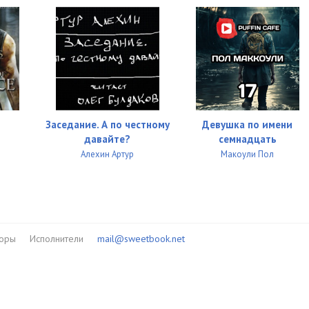
Заседание. А по честному
Девушка по имени
давайте?
семнадцать
Алехин Артур
Макоули Пол
торы
Исполнители
mail@sweetbook.net