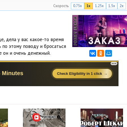
Скорость
0.75x
1x
1.25x
1.5x
2x
е, дела у вас какое-то время
ь по этому поводу и бросаться
е он и очень денежный.