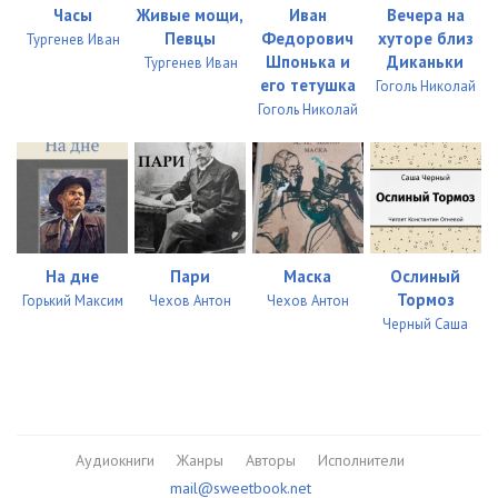
Часы
Живые мощи,
Иван
Вечера на
Певцы
Федорович
хуторе близ
Тургенев Иван
Шпонька и
Диканьки
Тургенев Иван
его тетушка
Гоголь Николай
Гоголь Николай
На дне
Пари
Маска
Ослиный
Тормоз
Горький Максим
Чехов Антон
Чехов Антон
Черный Саша
Аудиокниги
Жанры
Авторы
Исполнители
mail@sweetbook.net