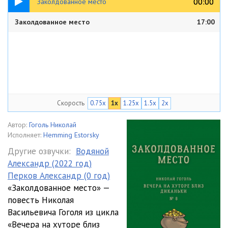
00:00
00:00
Заколдованное место
Заколдованное место
17:00
Скорость
0.75x
1x
1.25x
1.5x
2x
Автор:
Гоголь Николай
Исполняет:
Hemming Estorsky
Другие озвучки:
Водяной
Александр (2022 год)
Перков Александр (0 год)
«Заколдованное место» —
повесть Николая
Васильевича Гоголя из цикла
«Вечера на хуторе близ