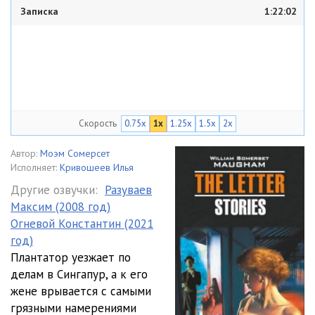
Записка
1:22:02
Скорость
0.75x
1x
1.25x
1.5x
2x
Автор:
Моэм Сомерсет
Исполняет:
Кривошеев Илья
Другие озвучки:
Разуваев
Максим (2008 год)
Огневой Константин (2021
год)
Плантатор уезжает по
делам в Сингапур, а к его
жене врывается с самыми
грязными намерениями