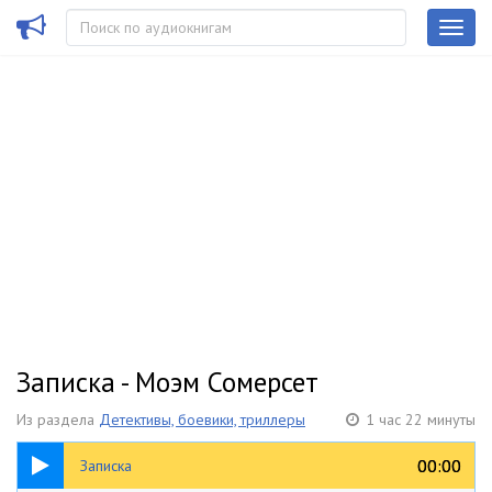
Записка - Моэм Сомерсет
Из раздела
Детективы, боевики, триллеры
1 час 22 минуты
1:22:02
00:00
00:00
Записка