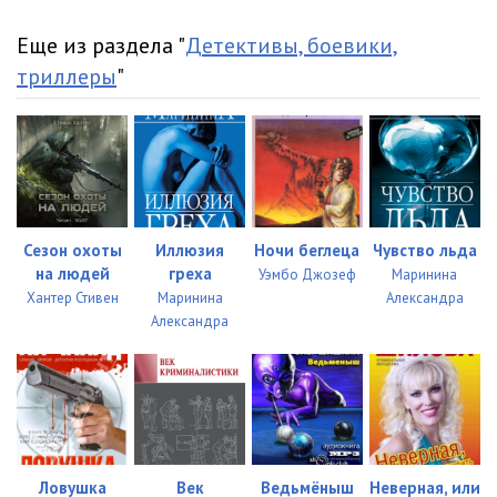
Еще из раздела "
Детективы, боевики,
триллеры
"
Сезон охоты
Иллюзия
Ночи беглеца
Чувство льда
на людей
греха
Уэмбо Джозеф
Маринина
Хантер Стивен
Маринина
Александра
Александра
Ловушка
Век
Ведьмёныш
Неверная, или