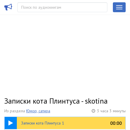
Записки кота Плинтуса - skotina
Из раздела
Юмор, сатира
3 часа 3 минуты
38:43
00:00
00:00
Записки кота Плинтуса 1