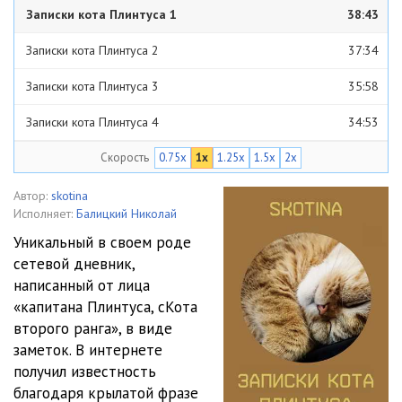
Записки кота Плинтуса 1
38:43
Записки кота Плинтуса 2
37:34
Записки кота Плинтуса 3
35:58
Записки кота Плинтуса 4
34:53
Скорость
0.75x
1x
1.25x
1.5x
2x
Записки кота Плинтуса 5
36:27
Автор:
skotina
Исполняет:
Балицкий Николай
Уникальный в своем роде
сетевой дневник,
написанный от лица
«капитана Плинтуса, сКота
второго ранга», в виде
заметок. В интернете
получил известность
благодаря крылатой фразе