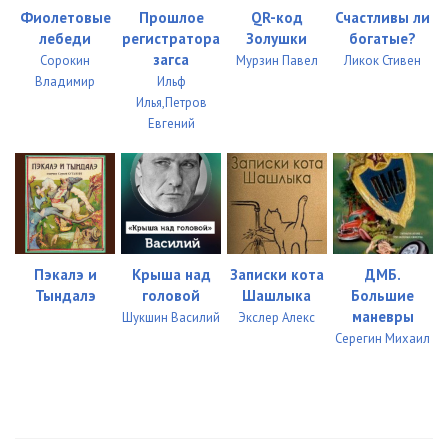
Фиолетовые
Прошлое
QR-код
Счастливы ли
лебеди
регистратора
Золушки
богатые?
загса
Сорокин
Мурзин Павел
Ликок Стивен
Владимир
Ильф
Илья,Петров
Евгений
Пэкалэ и
Крыша над
Записки кота
ДМБ.
Тындалэ
головой
Шашлыка
Большие
маневры
Шукшин Василий
Экслер Алекс
Серегин Михаил