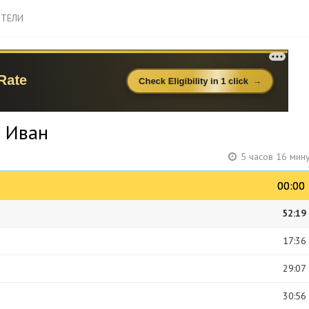
ТЕЛИ
в Иван
5 часов 16 мин
00:00
00:00
52:19
17:36
29:07
30:56