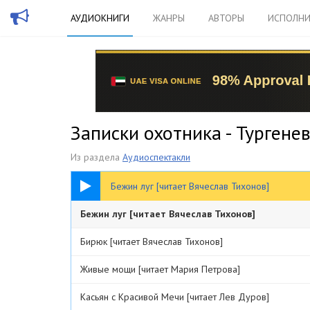
АУДИОКНИГИ
ЖАНРЫ
АВТОРЫ
ИСПОЛНИ
Записки охотника - Тургене
Из раздела
Аудиоспектакли
52:19
Бежин луг [читает Вячеслав Тихонов]
Бежин луг [читает Вячеслав Тихонов]
Бирюк [читает Вячеслав Тихонов]
Живые мощи [читает Мария Петрова]
Касьян с Красивой Мечи [читает Лев Дуров]