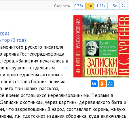
Скорость
0.75x
1x
1.25x
1.5x
2x
31:17
31:26
26:32
год)
тор (0 год)
ельтцер]
35:00
наменитого руского писателя
31:47
 из архива Гостелерадиофонда
теров. «Записки» печатались в
30:46
ыли выпущены отдельным
ны и присоединены автором к
 свой состав сборник получил
в него три новых рассказа,
воё время оставшихся нереализованными. Первым в
 «Записки охотника», через картины деревенского быта и
ом, что закрепощенный народ составляет корень, живую
нены, т.н. «детские» издания сборника, куда включались