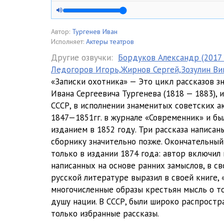
Лебедянь [читает Всеволод Ларионов]
Льгов [читает Геннадий Бортников]
Автор:
Тургенев Иван
Исполняет:
Актеры театров
Малиновая вода [читает Виктор Монюков]
Другие озвучки:
Бордуков Александр (2017 
Ледогоров Игорь,Жирнов Сергей,Зозулин Вик
Татьяна Борисовна и ее племянник [читает Татьяна П
«Записки охотника» — Это цикл рассказов з
Хорь и Калиныч [читает Анатолий Папанов]
Ивана Сергеевича Тургенева (1818 — 1883),
СССР, в исполнении знаменитых советских ак
Хорь и Калиныч [читает Вячеслав Тихонов]
1847—1851гг. в журнале «Современник» и б
изданием в 1852 году. Три рассказа написа
сборнику значительно позже. Окончательный
только в издании 1874 года: автор включил 
написанных на основе ранних замыслов, в с
русской литературе выразил в своей книге,
многочисленные образы крестьян мысль о т
душу нации. В СССР, были широко распростра
только избранные рассказы.