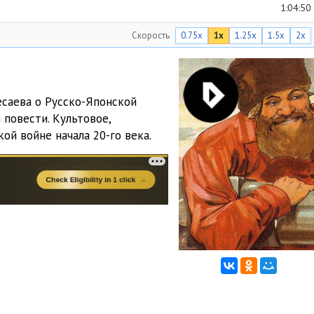
1:04:50
Скорость
0.75x
1x
1.25x
1.5x
2x
1:17:08
39:05
1:32:31
есаева о Русско-Японской
повести. Культовое,
57:18
ой войне начала 20-го века.
47:07
33:24
44:51
56:01