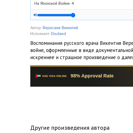
На Японской Войне. 4
На Японской Войне. 5
На Японской Войне. 6
Автор:
Вересаев Викентий
Исполняет:
Diodand
На Японской Войне.6-7
Воспоминания русского врача Викентия Вер
войне, оформленные в виде документальной 
На Японской Войне.8
искреннее и страшное произведение о далек
На Японской Войне.9
На Японской Войне10
На Японской Войне11
На Японской Войне12
Другие произведения автора