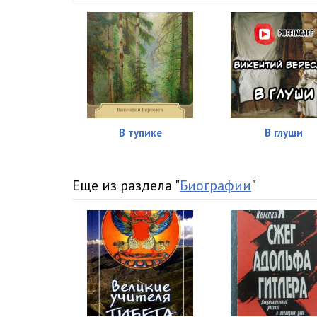
В тупике
В глуши
Еще из раздела "
Биографии
"