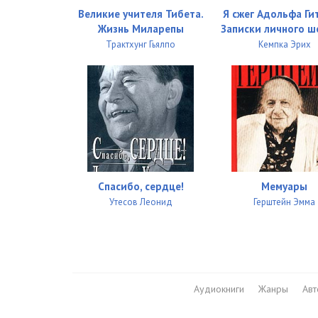
Великие учителя Тибета.
Я сжег Адольфа Ги
Жизнь Миларепы
Записки личного 
Трактхунг Гьялпо
Кемпка Эрих
Спасибо, сердце!
Мемуары
Утесов Леонид
Герштейн Эмма
Аудиокниги
Жанры
Ав