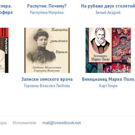
тлера.
Распутин. Почему?
На рубеже двух столети
шофера
Распутина Матрёна
Белый Андрей
Записки земского врача
Венецианец Марко Поло
Горовиц-Власова Любовь
Харт Генри
торы
Исполнители
mail@sweetbook.net