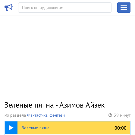
Зеленые пятна - Азимов Айзек
Из раздела
Фантастика, фэнтези
39 минут
39:23
00:00
00:00
Зеленые пятна