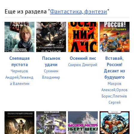
Еще из раздела "
Фантастика, фэнтези
"
Слепящая
Пасынок
Осенний лис
Вставай,
пустота
удачи
Россия!
Скирюк Дмитрий
Десант из
Чернецов
Сухинин
будущего
Андрей,Леженд
Владимир
а Валентин
Махров
Алексей,Орлов
Борис,Плетнёв
Сергей