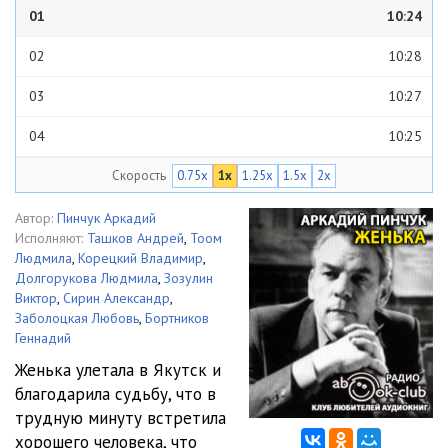
01
10:24
02
10:28
03
10:27
04
10:25
Скорость
0.75x
1x
1.25x
1.5x
2x
05
10:21
06
10:23
Автор:
Пинчук Аркадий
Исполняют:
Ташков Андрей
,
Тоом
07
10:02
Людмила
,
Корецкий Владимир
,
Долгорукова Людмила
,
Зозулин
Виктор
,
Сирин Александр
,
Заболоцкая Любовь
,
Бортников
Геннадий
Женька улетала в Якутск и
благодарила судьбу, что в
трудную минуту встретила
хорошего человека, что