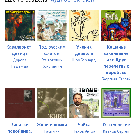
Кавалерист-
Под русским
Ученик
Кошачье
девица
флагом
дьявола
заклинание
или Друг
Дурова
Станюкович
Шоу Бернард
перелетных
Надежда
Константин
воробьев
Георгиев Сергей
Записки
Живи и помни
Чайка
Отступление
покойника.
Распутин
Чехов Антон
Иванов Сергей