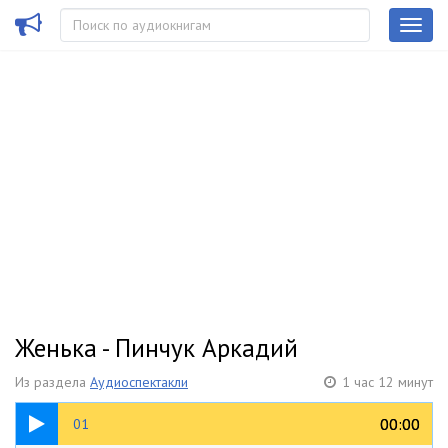
Женька - Пинчук Аркадий
Из раздела
Аудиоспектакли
1 час 12 минут
10:24
00:00
00:00
01