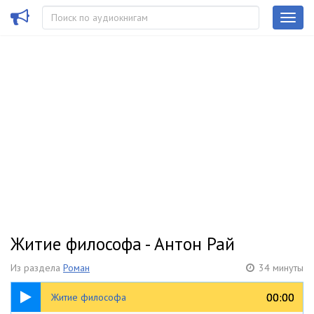
Житие философа - Антон Рай
Из раздела
Роман
34 минуты
34:12
00:00
00:00
Житие философа