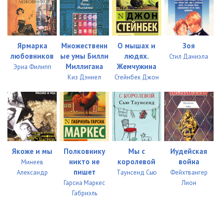
Ярмарка
Множественн
О мышах и
Зоя
любовников
ые умы Билли
людях.
Стил Даниэла
Миллигана
Жемчужина
Эриа Филипп
Киз Дэниел
Стейнбек Джон
Якоже и мы
Полковнику
Мы с
Иудейская
никто не
королевой
война
Минеев
пишет
Александр
Таунсенд Сью
Фейхтвангер
Гарсиа Маркес
Лион
Габриэль