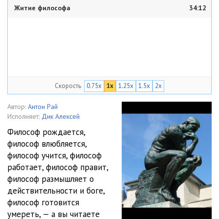
Житие философа
34:12
Скорость
0.75x
1x
1.25x
1.5x
2x
Автор:
Антон Рай
Исполняет:
Дик Алексей
Философ рождается,
философ влюбляется,
философ учится, философ
работает, философ правит,
философ размышляет о
действительности и боге,
философ готовится
умереть, — а вы читаете