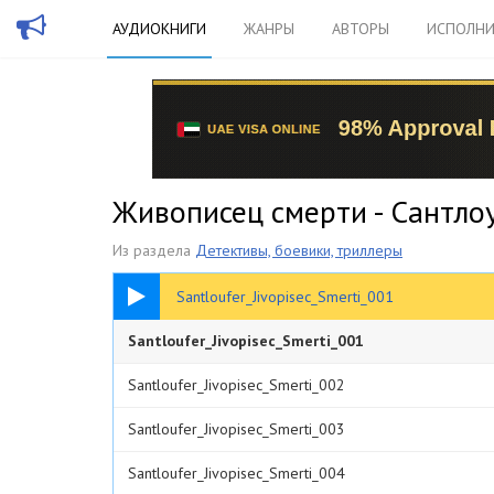
АУДИОКНИГИ
ЖАНРЫ
АВТОРЫ
ИСПОЛНИ
Живописец смерти - Сантл
Из раздела
Детективы, боевики, триллеры
05:13
Santloufer_Jivopisec_Smerti_001
Santloufer_Jivopisec_Smerti_001
Santloufer_Jivopisec_Smerti_002
Santloufer_Jivopisec_Smerti_003
Santloufer_Jivopisec_Smerti_004