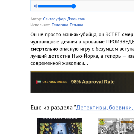
Santloufer_Jivopisec_Smerti_005
Santloufer_Jivopisec_Smerti_006
Автор:
Сантлоуфер Джонатан
Исполняет:
Телегина Татьяна
Santloufer_Jivopisec_Smerti_007
Он не просто маньяк-убийца, он ЭСТЕТ
смер
чудовищные деяния в кровавые ПРОИЗВЕД
Santloufer_Jivopisec_Smerti_008
смертельно
опасную игру с безумцем вступ
Santloufer_Jivopisec_Smerti_009
лучший детектив Нью-Йорка, а теперь — из
современной живописи…
Santloufer_Jivopisec_Smerti_010
Santloufer_Jivopisec_Smerti_011
Santloufer_Jivopisec_Smerti_012
Santloufer_Jivopisec_Smerti_013
Еще из раздела "
Детективы, боевики,
Santloufer_Jivopisec_Smerti_014
Santloufer_Jivopisec_Smerti_015