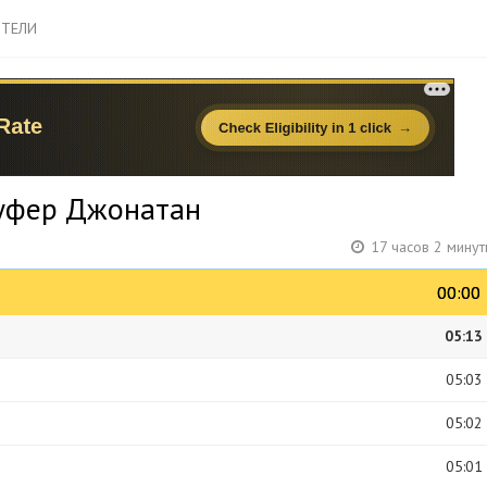
ТЕЛИ
оуфер Джонатан
17 часов 2 мину
00:00
00:00
05:13
05:03
05:02
05:01