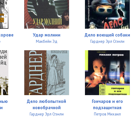
05:01
05:03
05:02
корове
Удар молнии
Дело воющей собаки
05:00
р
Макбейн Эд
Гарднер Эрл Стэнли
05:06
05:01
05:03
05:02
05:04
енью
Дело любопытной
Гончаров и его
ли
новобрачной
подзащитная
05:01
Гарднер Эрл Стэнли
Петров Михаил
05:05