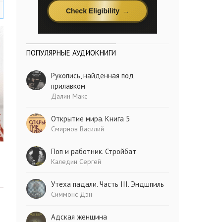
ПОПУЛЯРНЫЕ АУДИОКНИГИ
Рукопись, найденная под
прилавком
Далин Макс
Открытие мира. Книга 5
Смирнов Василий
Поп и работник. Стройбат
Каледин Сергей
Утеха падали. Часть III. Эндшпиль
Симмонс Дэн
Адская женщина