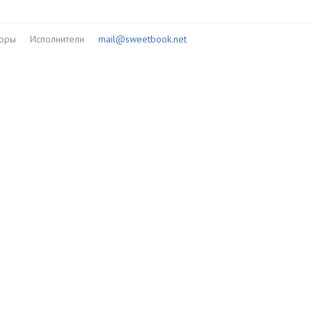
05:01
05:03
торы
Исполнители
mail@sweetbook.net
05:00
05:03
05:01
05:00
05:01
05:02
05:03
05:01
05:01
05:02